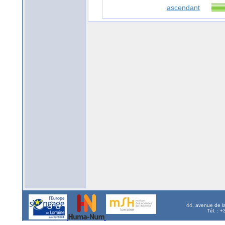
ascendant
44, avenue de l
Tél. : 