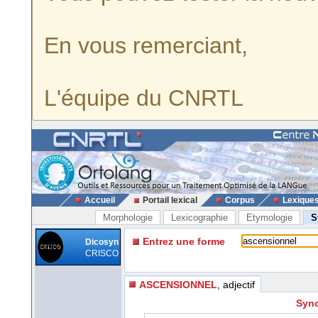
En vous remerciant,
L'équipe du CNRTL
Accueil
Portail lexical
Corpus
Lexique
Morphologie
Lexicographie
Etymologie
S
Entrez une forme
Dicosyn
CRISCO
ASCENSIONNEL
, adjectif
Syno