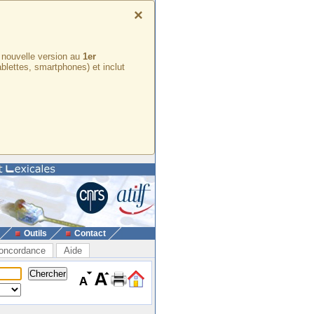
×
e nouvelle version au
1er
ablettes, smartphones) et inclut
Outils
Contact
oncordance
Aide