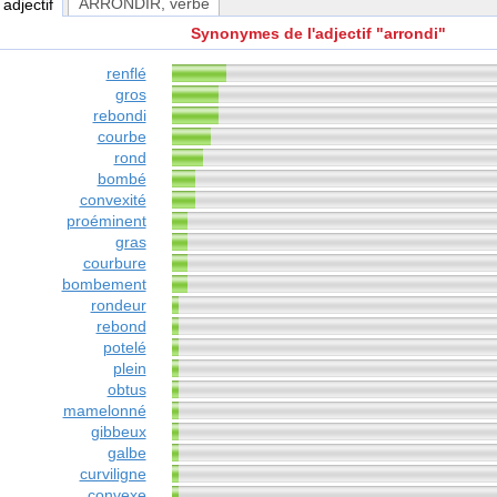
ARRONDIR
, verbe
, adjectif
Synonymes de l'adjectif "arrondi"
renflé
gros
rebondi
courbe
rond
bombé
convexité
proéminent
gras
courbure
bombement
rondeur
rebond
potelé
plein
obtus
mamelonné
gibbeux
galbe
curviligne
convexe