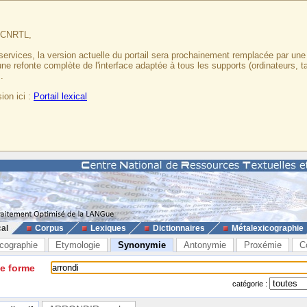
u CNRTL,
services, la version actuelle du portail sera prochainement remplacée par un
 une refonte complète de l'interface adaptée à tous les supports (ordinateurs, t
.
ion ici :
Portail lexical
cal
Corpus
Lexiques
Dictionnaires
Métalexicographie
cographie
Etymologie
Synonymie
Antonymie
Proxémie
C
ne forme
catégorie :