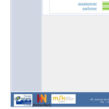
assaisonner
parfumer
44, avenue de l
Tél. : 