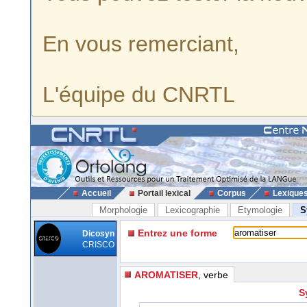
En vous remerciant,
L'équipe du CNRTL
Accueil
Portail lexical
Corpus
Lexique
Morphologie
Lexicographie
Etymologie
S
Entrez une forme
Dicosyn
CRISCO
AROMATISER
, verbe
S