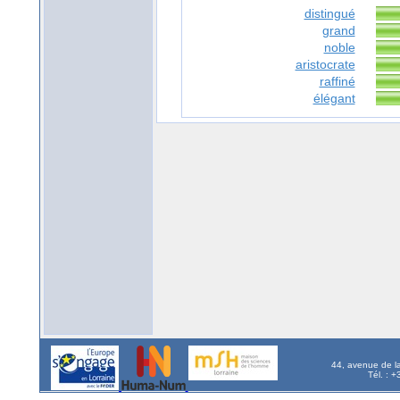
distingué
grand
noble
aristocrate
raffiné
élégant
44, avenue de l
Tél. : 