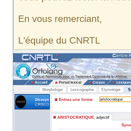
En vous remerciant,
L'équipe du CNRTL
Accueil
Portail lexical
Corpus
Lexique
Morphologie
Lexicographie
Etymologie
S
Entrez une forme
Dicosyn
CRISCO
ARISTOCRATIQUE
, adjectif
Syno