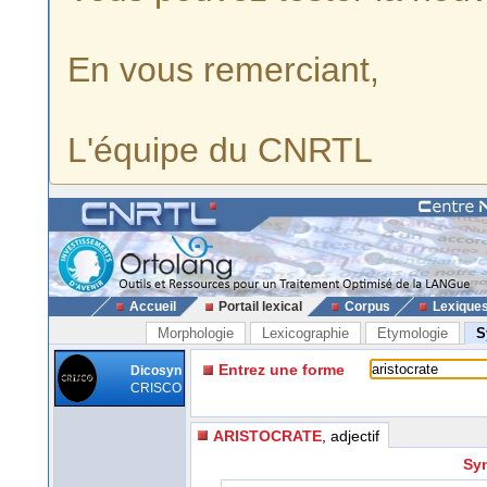
En vous remerciant,
L'équipe du CNRTL
Accueil
Portail lexical
Corpus
Lexique
Morphologie
Lexicographie
Etymologie
S
Entrez une forme
Dicosyn
CRISCO
ARISTOCRATE
, adjectif
Syn