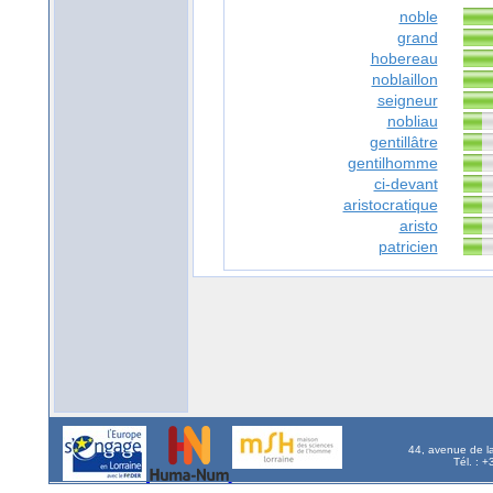
noble
grand
hobereau
noblaillon
seigneur
nobliau
gentillâtre
gentilhomme
ci-devant
aristocratique
aristo
patricien
44, avenue de l
Tél. : 