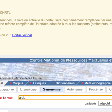
u CNRTL,
services, la version actuelle du portail sera prochainement remplacée par un
 une refonte complète de l'interface adaptée à tous les supports (ordinateurs, t
.
ion ici :
Portail lexical
cal
Corpus
Lexiques
Dictionnaires
Métalexicographie
cographie
Etymologie
Synonymie
Antonymie
Proxémie
C
ne forme
catégorie :