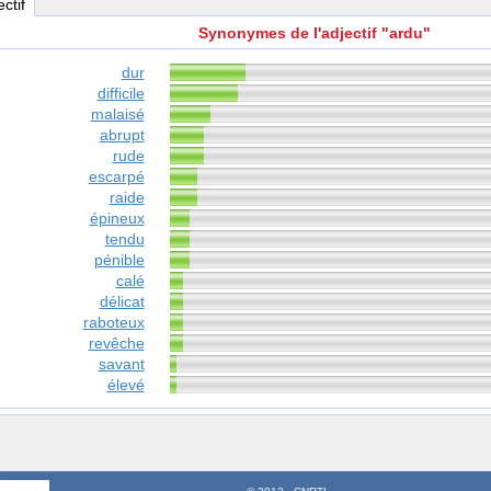
ectif
Synonymes de l'adjectif "ardu"
dur
difficile
malaisé
abrupt
rude
escarpé
raide
épineux
tendu
pénible
calé
délicat
raboteux
revêche
savant
élevé