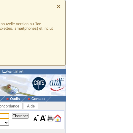
×
e nouvelle version au
1er
ablettes, smartphones) et inclut
Outils
Contact
oncordance
Aide