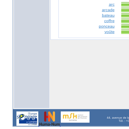
arc
arcade
bateau
coffre
ponceau
voûte
44, avenue de l
Tél. : 