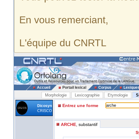
En vous remerciant,
L'équipe du CNRTL
Accueil
Portail lexical
Corpus
Lexique
Morphologie
Lexicographie
Etymologie
S
Entrez une forme
Dicosyn
CRISCO
ARCHE
, substantif
S