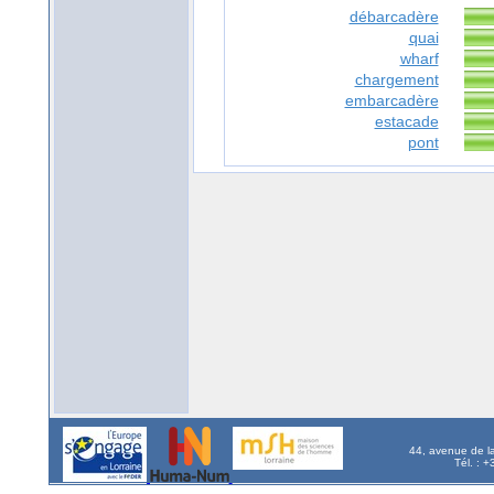
débarcadère
quai
wharf
chargement
embarcadère
estacade
pont
44, avenue de l
Tél. : 