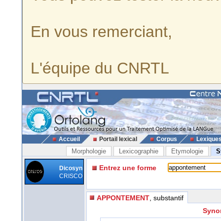
En vous remerciant,
L'équipe du CNRTL
Accueil
Portail lexical
Corpus
Lexique
Morphologie
Lexicographie
Etymologie
S
Entrez une forme
Dicosyn
CRISCO
APPONTEMENT
, substantif
Syno