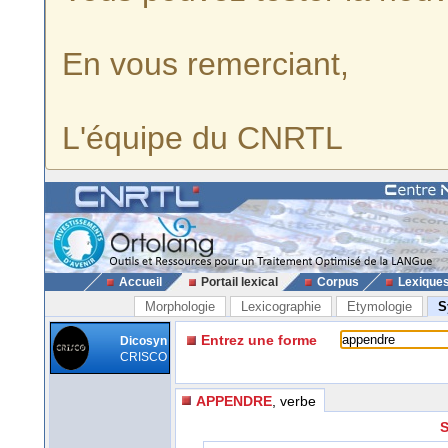
En vous remerciant,
L'équipe du CNRTL
Accueil
Portail lexical
Corpus
Lexique
Morphologie
Lexicographie
Etymologie
S
Entrez une forme
Dicosyn
CRISCO
APPENDRE
, verbe
S