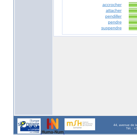
accrocher
attacher
pendiller
pendre
suspendre
44, avenue de l
Tél. : 