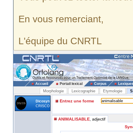
En vous remerciant,
L'équipe du CNRTL
Accueil
Portail lexical
Corpus
Lexique
Morphologie
Lexicographie
Etymologie
S
Entrez une forme
Dicosyn
CRISCO
ANIMALISABLE
, adjectif
Syno