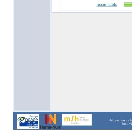
assimilable
44, avenue de l
Tél. : 