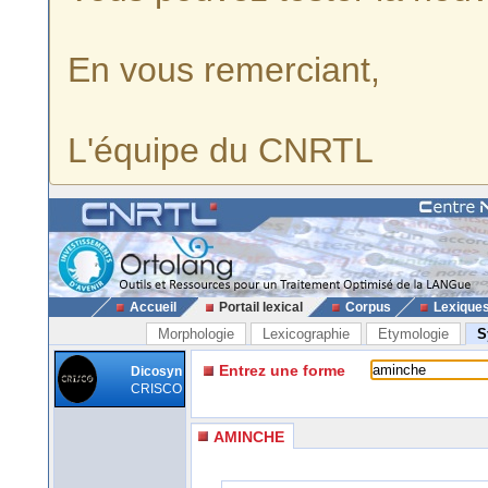
En vous remerciant,
L'équipe du CNRTL
Accueil
Portail lexical
Corpus
Lexique
Morphologie
Lexicographie
Etymologie
S
Entrez une forme
Dicosyn
CRISCO
AMINCHE