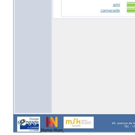
ami
camarade
44, avenue de l
Tél. : 