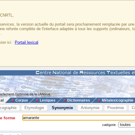
u CNRTL,
services, la version actuelle du portail sera prochainement remplacée par un
 une refonte complète de l'interface adaptée à tous les supports (ordinateurs, t
.
ion ici :
Portail lexical
cal
Corpus
Lexiques
Dictionnaires
Métalexicographie
cographie
Etymologie
Synonymie
Antonymie
Proxémie
C
ne forme
catégorie :