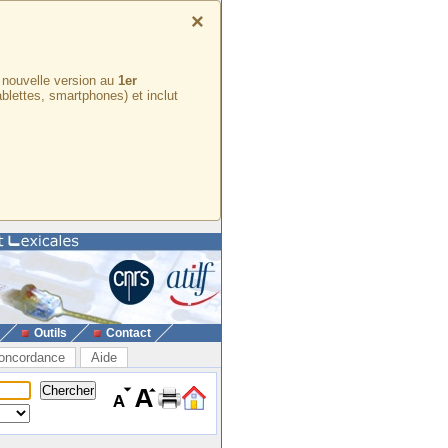
×
e nouvelle version au
1er
ablettes, smartphones) et inclut
Outils
Contact
oncordance
Aide