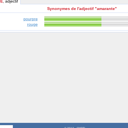
E
, adjectif
Synonymes de l'adjectif "amarante"
pourpre
rouge