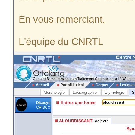
En vous remerciant,
L'équipe du CNRTL
Accueil
Portail lexical
Corpus
Lexique
Morphologie
Lexicographie
Etymologie
S
Entrez une forme
Dicosyn
CRISCO
ALOURDISSANT
, adjectif
Syno