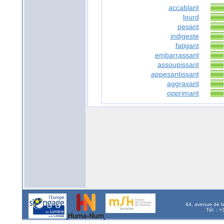
accablant
lourd
pesant
indigeste
fatigant
embarrassant
assoupissant
appesantissant
aggravant
opprimant
44, avenue de l
Tél. : 