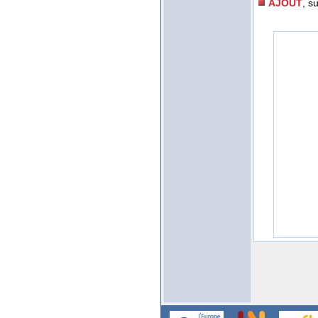
AJOUT
, s