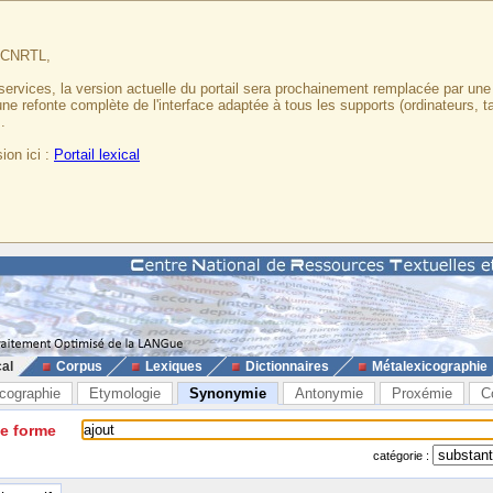
u CNRTL,
services, la version actuelle du portail sera prochainement remplacée par un
 une refonte complète de l'interface adaptée à tous les supports (ordinateurs, t
.
ion ici :
Portail lexical
cal
Corpus
Lexiques
Dictionnaires
Métalexicographie
cographie
Etymologie
Synonymie
Antonymie
Proxémie
C
ne forme
catégorie :