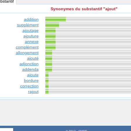
ubstantif
Synonymes du substantif "ajout"
addition
supplément
ajoutage
ajouture
annexe
complément
allongement
ajouté
adjonction
addenda
ajoute
bordure
correction
rajout