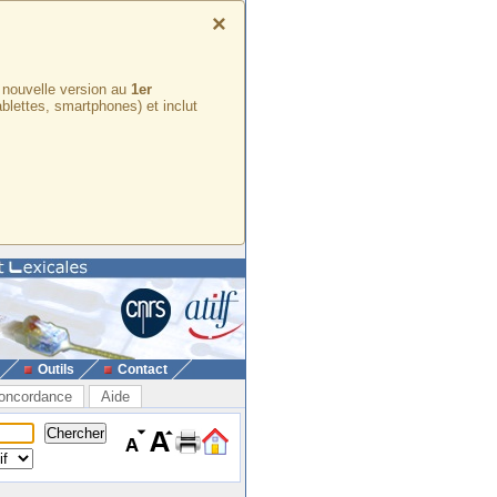
×
e nouvelle version au
1er
ablettes, smartphones) et inclut
Outils
Contact
oncordance
Aide