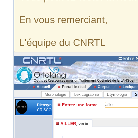
En vous remerciant,
L'équipe du CNRTL
Accueil
Portail lexical
Corpus
Lexique
Morphologie
Lexicographie
Etymologie
S
Entrez une forme
Dicosyn
CRISCO
AILLER
, verbe