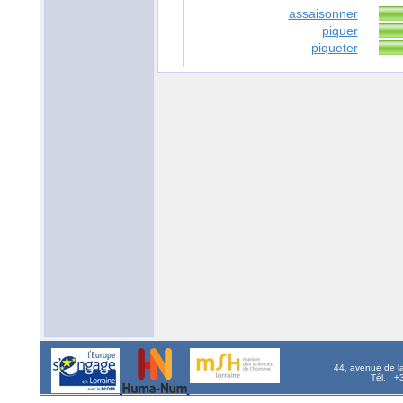
assaisonner
piquer
piqueter
44, avenue de l
Tél. : 