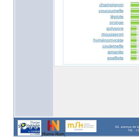
champignon
coucoumelle
lépiote
oronge
polypore
mousseron
hyménomycète
coulemelle
amanite
psalliote
44, avenue de l
Tél. : 