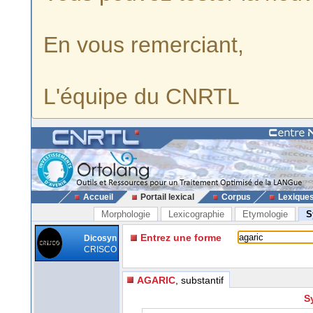
En vous remerciant,
L'équipe du CNRTL
Accueil
Portail lexical
Corpus
Lexique
Morphologie
Lexicographie
Etymologie
S
Entrez une forme
Dicosyn
CRISCO
AGARIC
, substantif
S