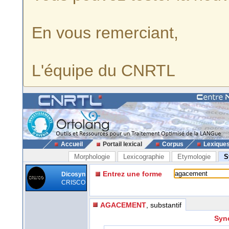
En vous remerciant,
L'équipe du CNRTL
Accueil
Portail lexical
Corpus
Lexique
Morphologie
Lexicographie
Etymologie
S
Entrez une forme
Dicosyn
CRISCO
AGACEMENT
, substantif
Syn