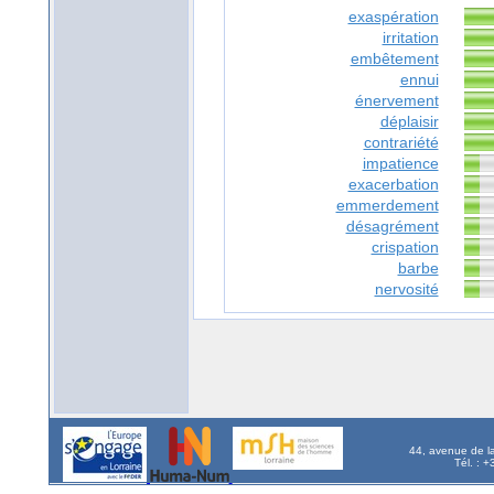
exaspération
irritation
embêtement
ennui
énervement
déplaisir
contrariété
impatience
exacerbation
emmerdement
désagrément
crispation
barbe
nervosité
44, avenue de l
Tél. : 