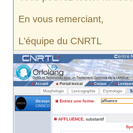
En vous remerciant,
L'équipe du CNRTL
Accueil
Portail lexical
Corpus
Lexique
Morphologie
Lexicographie
Etymologie
S
Entrez une forme
Dicosyn
CRISCO
AFFLUENCE
, substantif
Syn