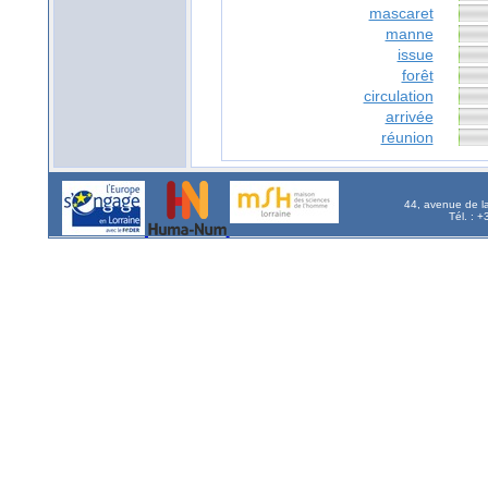
mascaret
manne
issue
forêt
circulation
arrivée
réunion
44, avenue de l
Tél. : 