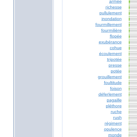
armée
richesse
pullulement
inondation
fourmillement
fourmilière
flopée
exubérance
cohue
écoulement
tripotée
presse
potée
grouillement
foultitude
foison
déferlement
pagaille
pléthore
ruche
rush
régiment
opulence
monde