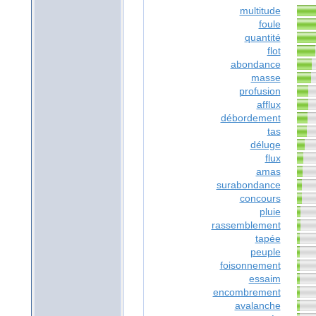
multitude
foule
quantité
flot
abondance
masse
profusion
afflux
débordement
tas
déluge
flux
amas
surabondance
concours
pluie
rassemblement
tapée
peuple
foisonnement
essaim
encombrement
avalanche