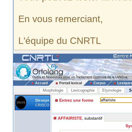
En vous remerciant,
L'équipe du CNRTL
Accueil
Portail lexical
Corpus
Lexique
Morphologie
Lexicographie
Etymologie
S
Entrez une forme
Dicosyn
CRISCO
AFFAIRISTE
, substantif
Syn