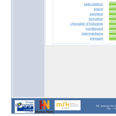
spéculateur
agent
agioteur
bricoleur
chevalier d'industrie
combinard
intermédiaire
intrigant
44, avenue de l
Tél. : 