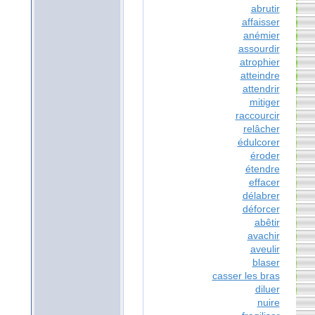
abrutir
affaisser
anémier
assourdir
atrophier
atteindre
attendrir
mitiger
raccourcir
relâcher
édulcorer
éroder
étendre
effacer
délabrer
déforcer
abêtir
avachir
aveulir
blaser
casser les bras
diluer
nuire