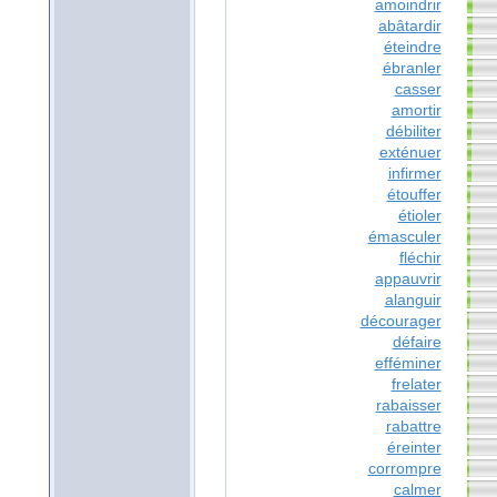
amoindrir
abâtardir
éteindre
ébranler
casser
amortir
débiliter
exténuer
infirmer
étouffer
étioler
émasculer
fléchir
appauvrir
alanguir
décourager
défaire
efféminer
frelater
rabaisser
rabattre
éreinter
corrompre
calmer