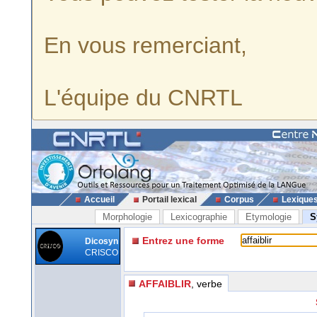
En vous remerciant,
L'équipe du CNRTL
Accueil
Portail lexical
Corpus
Lexique
Morphologie
Lexicographie
Etymologie
S
Entrez une forme
Dicosyn
CRISCO
AFFAIBLIR
, verbe