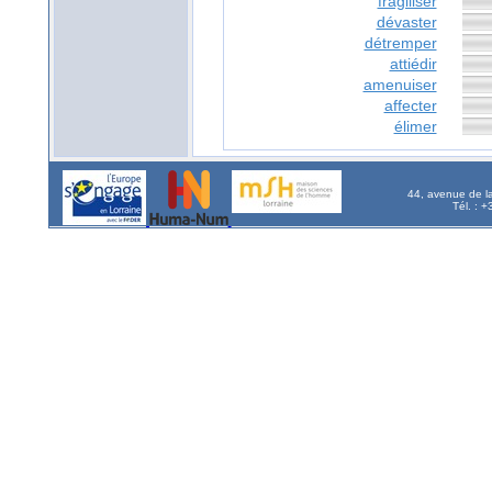
fragiliser
dévaster
détremper
attiédir
amenuiser
affecter
élimer
44, avenue de l
Tél. : 