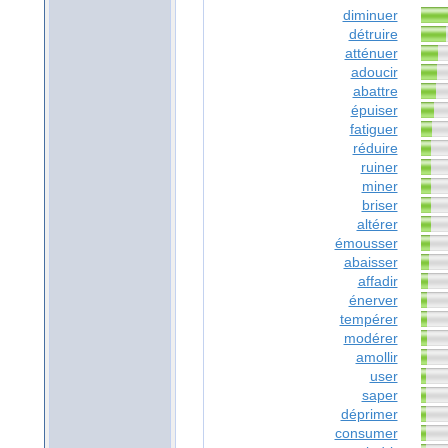
diminuer
détruire
atténuer
adoucir
abattre
épuiser
fatiguer
réduire
ruiner
miner
briser
altérer
émousser
abaisser
affadir
énerver
tempérer
modérer
amollir
user
saper
déprimer
consumer