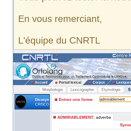
En vous remerciant,
L'équipe du CNRTL
Accueil
Portail lexical
Corpus
Lexique
Morphologie
Lexicographie
Etymologie
S
Entrez une forme
Dicosyn
CRISCO
ADMIRABLEMENT
, adverbe
Synon