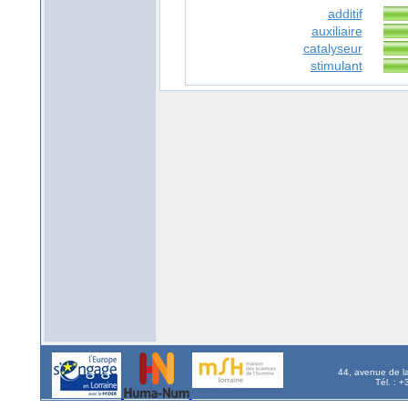
additif
auxiliaire
catalyseur
stimulant
44, avenue de l
Tél. : 