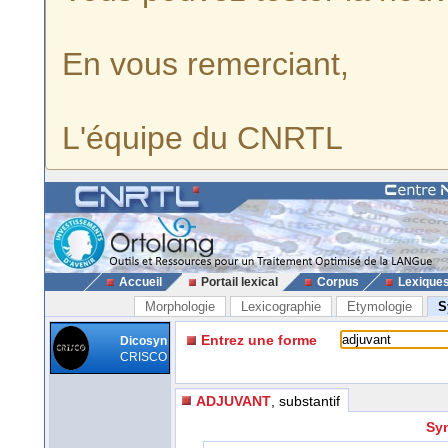
En vous remerciant,
L'équipe du CNRTL
Accueil
Portail lexical
Corpus
Lexique
Morphologie
Lexicographie
Etymologie
S
Entrez une forme
Dicosyn
CRISCO
ADJUVANT
, substantif
Sy