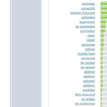
accepter
consentir
tomber d'accord
admettre
approuver
se soumettre
permettre
obéir
céder
autoriser
tolérer
vouloir bien
souscrire
se rendre
se ranger
déférer
daigner
adopter
adhérer
accéder
être d'accord
se prêter
se conformer