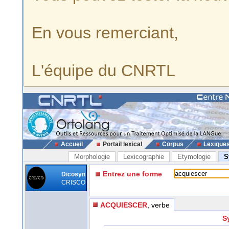
En vous remerciant,
L'équipe du CNRTL
Accueil
Portail lexical
Corpus
Lexique
Morphologie
Lexicographie
Etymologie
S
Entrez une forme
Dicosyn
CRISCO
ACQUIESCER
, verbe
S