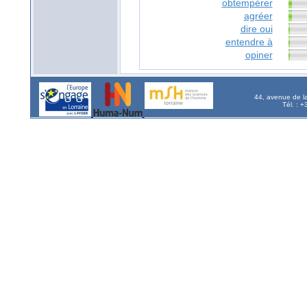
obtempérer
agréer
dire oui
entendre à
opiner
44, avenue de l
Tél. : 