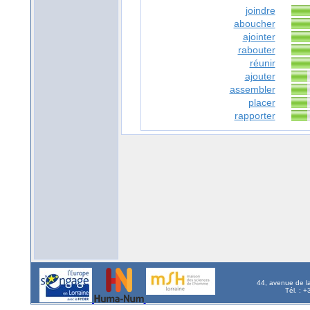
joindre
aboucher
ajointer
rabouter
réunir
ajouter
assembler
placer
rapporter
44, avenue de l
Tél. : 