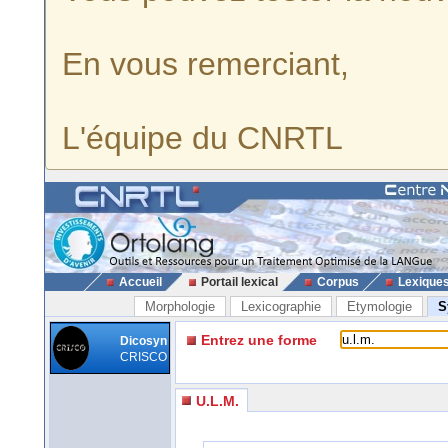
En vous remerciant,
L'équipe du CNRTL
Accueil
Portail lexical
Corpus
Lexique
Morphologie
Lexicographie
Etymologie
S
Entrez une forme
Dicosyn
CRISCO
U.L.M.