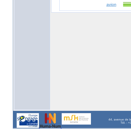
avion
44, avenue de l
Tél. : 