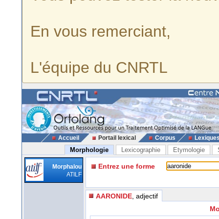
En vous remerciant,
L'équipe du CNRTL
Accueil
Portail lexical
Corpus
Lexique
Morphologie
Lexicographie
Etymologie
Entrez une forme
Morphalou
ATILF
AARONIDE
, adjectif
Mo