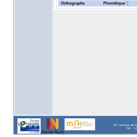
Orthographe
Phonétique
?
44, avenue de l
Tél. : 