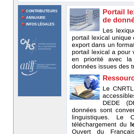
Portail l
CONTRIBUTEURS
ANNUAIRE
de donn
INFOS LÉGALES
Les lexiqu
portail lexical unique
export dans un format
portail lexical a pour
en priorité avec l
données issues des tr
Ressour
Le CNRTL
accessible
DEDE (DEs
données sont conver
linguistiques. Le
téléchargement du
l
Ouvert du França