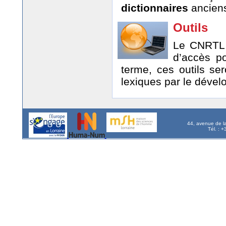
dictionnaires
anciens
Outils
Le CNRTL r
d’accès p
terme, ces outils se
lexiques par le dével
44, avenue de l
Tél. : 