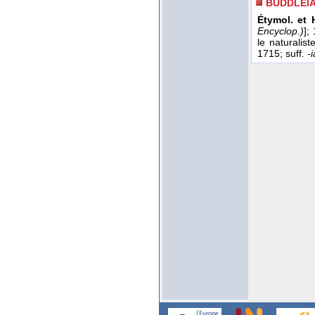
BUDDLEIA
Étymol. et H
Encyclop.)
];
le naturalis
1715; suff.
-i