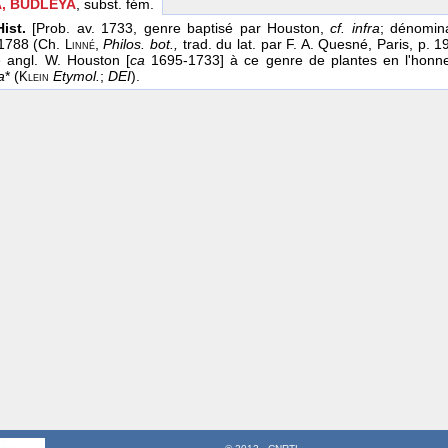
, BUDLEYA
, subst. fém.
ist.
[Prob. av. 1733, genre baptisé par Houston,
cf. infra
; dénomin
 1788 (Ch.
,
Philos. bot.,
trad. du lat. par F. A. Quesné, Paris, p. 1
Linné
te angl. W. Houston [
ca
1695-1733] à ce genre de plantes en l'honne
a
* (
Etymol.
;
DEI
).
Klein