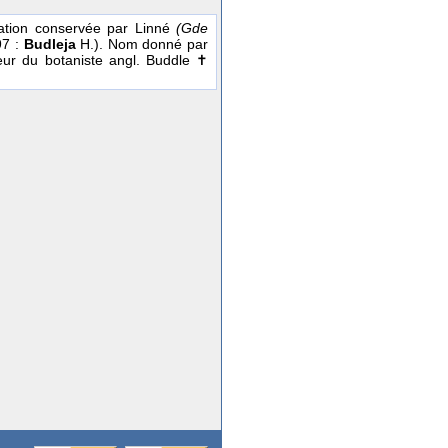
ation conservée par Linné
(Gde
97 :
Budleja
H.). Nom donné par
ur du botaniste angl. Buddle ✝