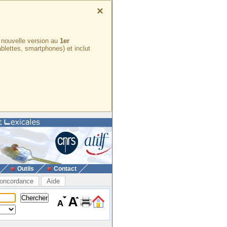
×
e nouvelle version au
1er
ablettes, smartphones) et inclut
Outils
Contact
oncordance
Aide