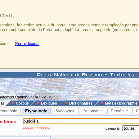
u CNRTL,
services, la version actuelle du portail sera prochainement remplacée par un
 une refonte complète de l'interface adaptée à tous les supports (ordinateurs, t
.
ion ici :
Portail lexical
cal
Corpus
Lexiques
Dictionnaires
Métalexicographie
cographie
Etymologie
Synonymie
Antonymie
Proxémie
C
ne forme
notices corrigées
catégorie :