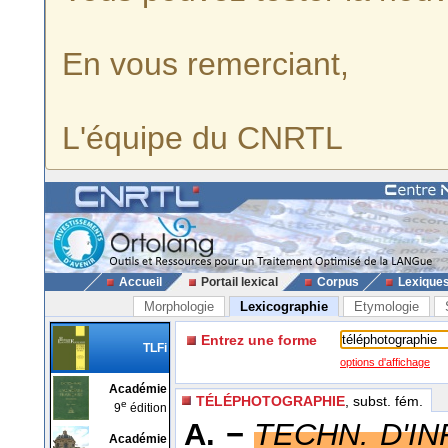
En vous remerciant,
L'équipe du CNRTL
Accueil
Portail lexical
Corpus
Lexique
Morphologie
Lexicographie
Etymologie
Entrez une forme
TLFi
options d'affichage
Académie
TÉLÉPHOTOGRAPHIE
, subst. fém.
e
9
édition
A. −
TECHN. D'I
Académie