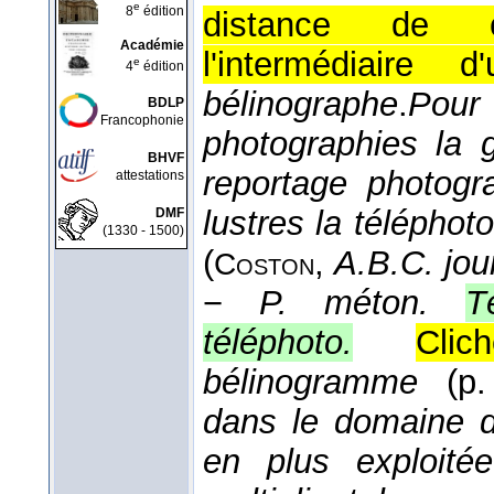
e
8
édition
distance de c
Académie
l'intermédiaire d
e
4
édition
bélinographe
.
Pour
BDLP
Francophonie
photographies la 
BHVF
reportage photogra
attestations
lustres la téléphot
DMF
(1330 - 1500)
(
,
A.B.C. jou
Coston
−
P. méton.
T
téléphoto.
Cli
bélinogramme
(p.
dans le domaine de
en plus exploité