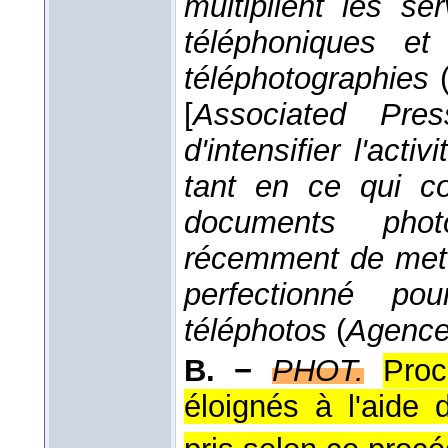
multiplient les se
téléphoniques e
téléphotographies
[
Associated Pres
d'intensifier l'acti
tant en ce qui co
documents phot
récemment de mettr
perfectionné po
téléphotos
(
Agence
B. −
PHOT.
Proc
éloignés à l'aide d