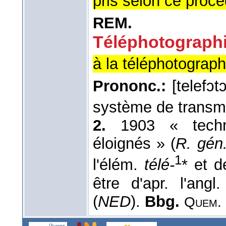
pris selon ce procé
REM.
Téléphotograph
à la téléphotograph
Prononc.:
[telefɔt
système de transmi
2.
1903 « techni
éloignés » (
R. gén
1
l'élém.
télé-
* et 
être d'apr. l'angl
(
NED
).
Bbg.
Quem.