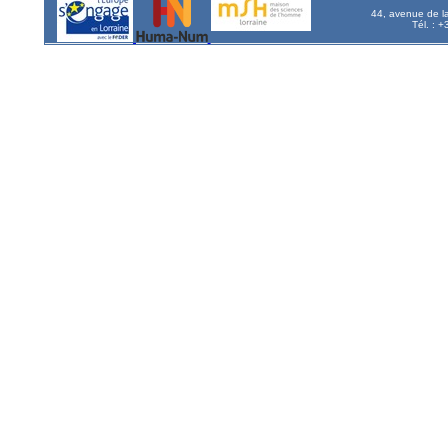
44, avenue de l
Tél. : 