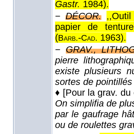
Gastr.
1984
).
−
DÉCOR.
,,Outi
papier de tentur
(
-
1963
).
Barb.
Cad.
−
GRAV., LITHO
pierre lithographiq
existe plusieurs 
sortes de pointillés
♦
[Pour la grav. du 
On simplifia de plus
par le gaufrage hâ
ou de roulettes gr