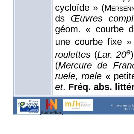
cycloïde » (
Mersen
ds
Œuvres compl
géom. « courbe de
une courbe fixe »
e
roulettes
(
Lar. 20
(
Mercure de Fran
ruele, roele
« petit
et
.
Fréq. abs. littér
44, avenue de l
Tél. : 