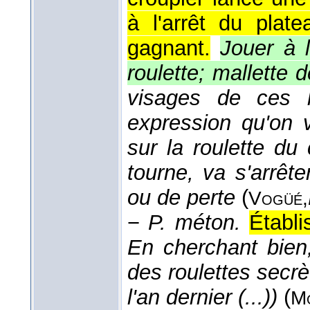
à l'arrêt du plat
gagnant.
Jouer à l
roulette; mallette 
visages de ces h
expression qu'on 
sur la roulette du 
tourne, va s'arrêt
ou de perte
(
Vogüé,
−
P. méton.
Établi
En cherchant bien,
des roulettes secrè
l'an dernier (...))
(
M