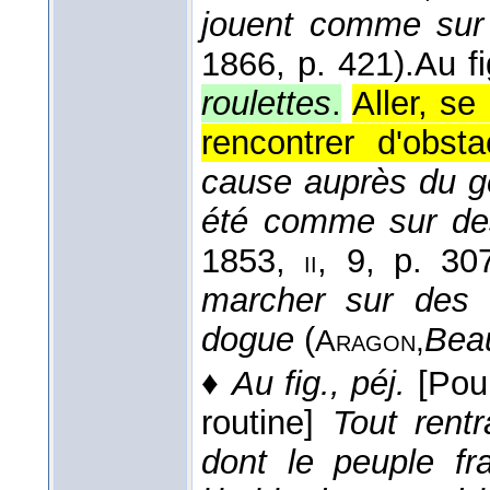
jouent comme sur 
1866
, p. 421).
Au fi
roulettes
.
Aller, se
rencontrer d'obsta
cause auprès du gé
été comme sur des
1853
,
, 9, p. 307
ii
marcher sur des 
dogue
(
Beau
Aragon,
♦
Au fig., péj.
[Pou
routine]
Tout rentr
dont le peuple fr