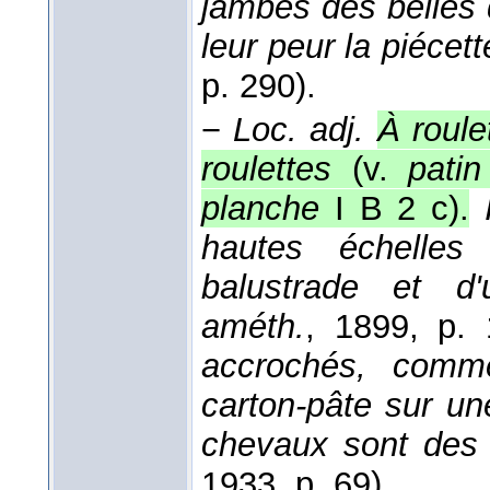
jambes des belles 
leur peur la piécet
p. 290).
−
Loc. adj.
À roule
roulettes
(v.
patin
planche
I B 2 c).
hautes échelles
balustrade et d'
améth.
, 1899
, p. 
accrochés, comm
carton-pâte sur un
chevaux sont des 
1933
, p. 69).