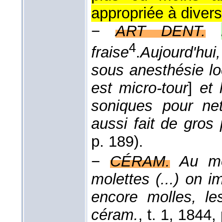
appropriée à divers
−
ART DENT.
4
fraise
.
Aujourd'hui
sous anesthésie loc
est micro-tour
]
et 
soniques pour ne
aussi fait de gros
p. 189).
−
CÉRAM.
Au mo
molettes (...) on 
encore molles, le
céram.
, t. 1
, 1844
,