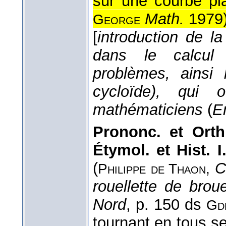
sur une courbe pl
Math.
1979
George
[
introduction de la
dans le calcul i
problèmes, ainsi 
cycloïde), qui 
mathématiciens
(
E
Prononc. et Orth
Étymol. et Hist. I.
(
C
Philippe de Thaon,
rouellette de broue
Nord
, p. 150 ds
Gd
tournant en tous s