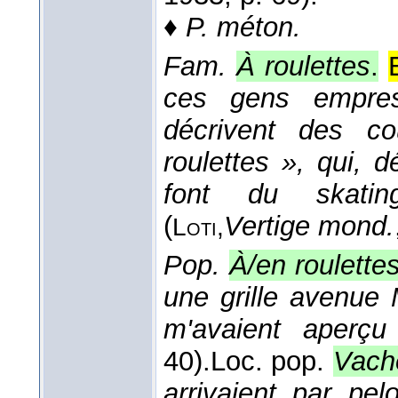
♦
P. méton.
Fam.
À roulettes
.
ces gens empress
décrivent des co
roulettes », qui, dé
font du skatin
(
Vertige mond.
Loti,
Pop.
À/en roulette
une grille avenue 
m'avaient aperçu
40).
Loc. pop.
Vache
arrivaient par pel