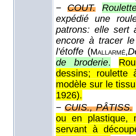
−
COUT.
Roulett
expédié une roule
patrons: elle ser
encore à tracer le
l'étoffe
(
D
Mallarmé,
de broderie
.
Rou
dessins; roulette
modèle sur le tissu
1926
).
−
CUIS., PÂTISS.
ou en plastique,
servant à découp