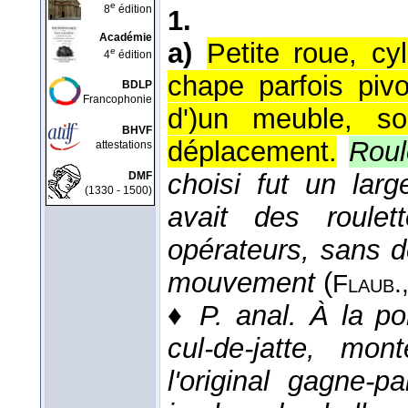
e
8
édition
1.
Académie
a)
Petite roue, cy
e
4
édition
chape parfois pivo
BDLP
Francophonie
d')un meuble, so
BHVF
déplacement.
Roul
attestations
choisi fut un larg
DMF
(1330 - 1500)
avait des roulet
opérateurs, sans d
mouvement
(
Flaub.
♦
P. anal.
À la po
cul-de-jatte, mo
l'original gagne-