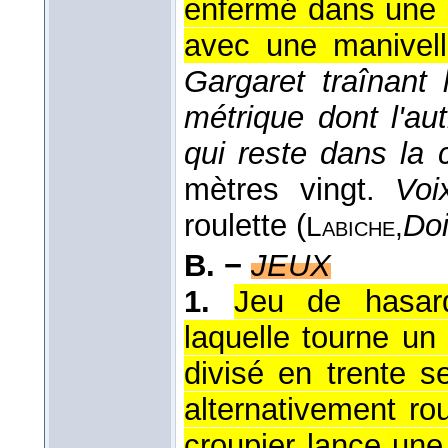
enfermé dans une bo
avec une manivell
Gargaret traînant 
métrique dont l'au
qui reste dans la 
mètres vingt.
Voi
roulette (
Doi
Labiche,
B. −
JEUX
1.
Jeu de hasar
laquelle tourne un 
divisé en trente 
alternativement ro
croupier lance une