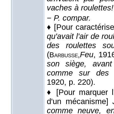
vaches à roulettes!
−
P. compar.
♦
[Pour caractéris
qu'avait l'air de ro
des roulettes s
(
Feu
, 191
Barbusse,
son siège, avant 
comme sur des r
1920
, p. 220).
♦
[Pour marquer 
d'un mécanisme]
comme neuve, enti