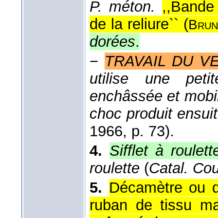
P. méton.
,,Bande
de la reliure`` (
Bru
dorées
.
−
TRAVAIL DU V
utilise une peti
enchâssée et mobil
choc produit ensuit
1966
, p. 73).
4.
Sifflet à roulett
roulette
(
Catal. Co
5.
Décamètre ou d
ruban de tissu ma