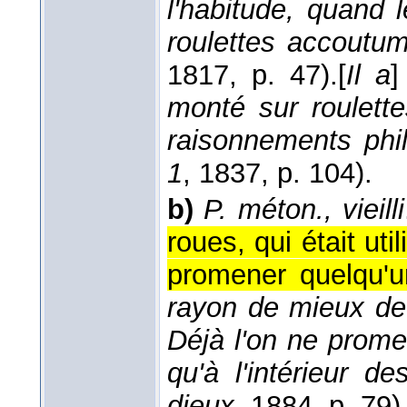
l'habitude, quand
roulettes accoutu
1817
, p. 47).
[
Il a
monté sur roulett
raisonnements phi
1
, 1837
, p. 104).
b)
P. méton., vieilli
roues, qui était ut
promener quelqu'u
rayon de mieux de l
Déjà l'on ne promen
qu'à l'intérieur d
dieux
, 1884
, p. 79)