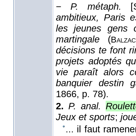
−
P. métaph.
[
ambitieux, Paris 
les jeunes gens c
martingale
(
Balzac
décisions te font ri
projets adoptés qu
vie paraît alors 
banquier destin 
1866
, p. 78).
2.
P. anal.
Roulet
Jeux et sports
;
jou
... il faut ramen