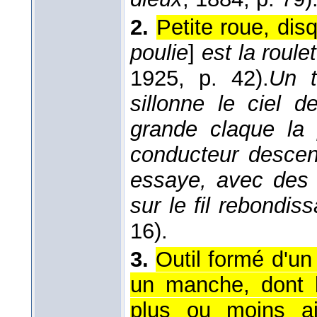
2.
Petite roue, di
poulie
]
est la roule
1925
, p. 42).
Un t
sillonne le ciel 
grande claque la 
conducteur descend
essaye, avec des é
sur le fil rebondiss
16).
3.
Outil formé d'un
un manche, dont l
plus ou moins ai