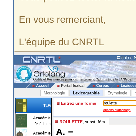
En vous remerciant,
L'équipe du CNRTL
Accueil
Portail lexical
Corpus
Lexique
Morphologie
Lexicographie
Etymologie
Entrez une forme
TLFi
options d'affichage
Académie
ROULETTE
, subst. fém.
e
9
édition
A. −
Académie