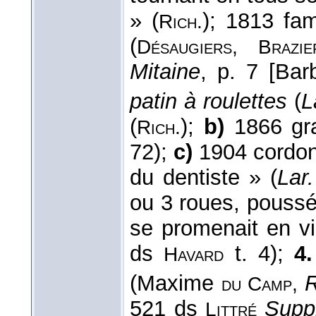
» (
); 1813 fam
Rich.
(
Désaugiers, Brazie
Mitaine
, p. 7 [Ba
patin à roulettes
(
L
(
);
b)
1866 gra
Rich.
72);
c)
1904 cordon
du dentiste » (
Lar
ou 3 roues, pouss
se promenait en vil
ds
t. 4);
4.
Havard
(Maxime
du Camp,
521 ds
Supp
Littré