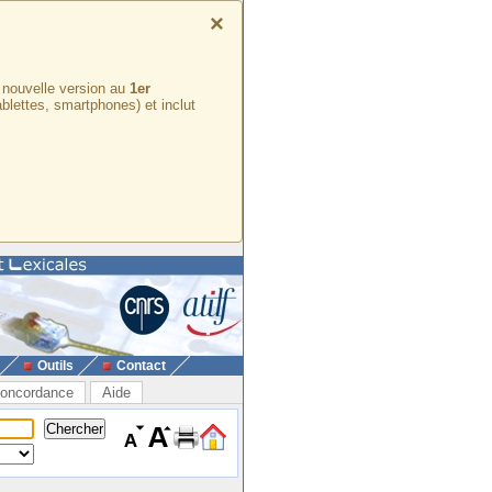
×
e nouvelle version au
1er
ablettes, smartphones) et inclut
Outils
Contact
oncordance
Aide