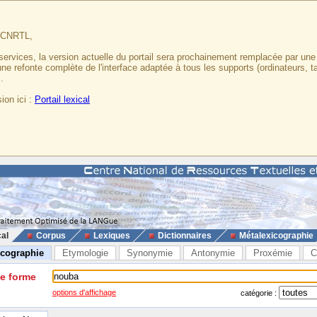
u CNRTL,
services, la version actuelle du portail sera prochainement remplacée par un
 une refonte complète de l'interface adaptée à tous les supports (ordinateurs, t
.
ion ici :
Portail lexical
cal
Corpus
Lexiques
Dictionnaires
Métalexicographie
icographie
Etymologie
Synonymie
Antonymie
Proxémie
C
ne forme
options d'affichage
catégorie :