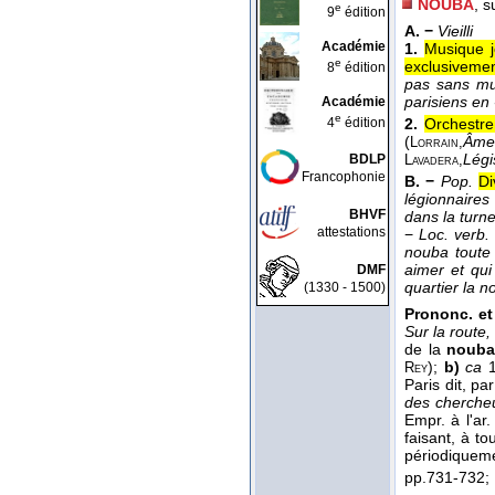
NOUBA
, s
e
9
édition
A. −
Vieilli
Académie
1.
Musique j
e
exclusivemen
8
édition
pas sans mus
parisiens en
Académie
e
4
édition
2.
Orchestre 
(
Âme
Lorrain,
Légis
BDLP
Lavadera,
Francophonie
B. −
Pop.
Di
légionnaires
BHVF
dans la turn
attestations
−
Loc. verb.
nouba toute 
aimer et qui
DMF
quartier la 
(1330 - 1500)
Prononc. et
Sur la route,
de la
noub
);
b)
ca
1
Rey
Paris dit, p
des chercheu
Empr. à l'ar
faisant, à t
périodiquemen
pp.731-732;