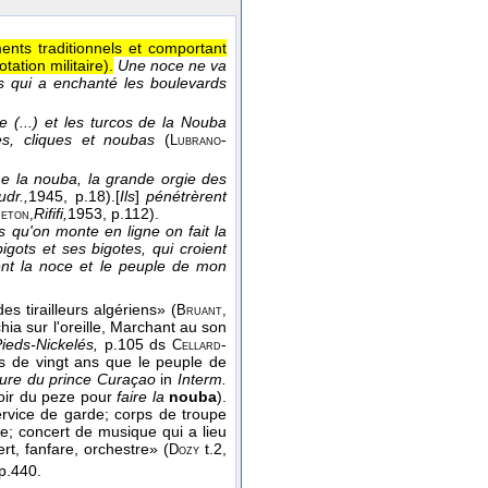
ments traditionnels et comportant
ation militaire).
Une noce ne va
ns qui a enchanté les boulevards
e (...) et les turcos de la Nouba
es, cliques et noubas
(
-
Lubrano
e la nouba, la grande orgie des
dr.,
1945
, p.18).
[
Ils
]
pénétrèrent
Rififi,
1953
, p.112).
eton,
 qu'on monte en ligne on fait la
igots et ses bigotes, qui croient
lent la noce et le peuple de mon
 tirailleurs algériens» (
Bruant,
échia sur l'oreille, Marchant au son
ieds-Nickelés,
p.105 ds
-
Cellard
s de vingt ans que le peuple de
ture du prince Curaçao
in
Interm.
avoir du peze pour
faire la
nouba
).
service de garde; corps de troupe
re; concert de musique qui a lieu
rt, fanfare, orchestre» (
t.2,
Dozy
p.440.