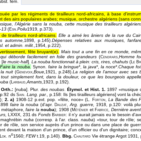
ubst. fém.
ouée par les régiments de tirailleurs nord-africains, à base d'instru
t des airs populaires arabes; musique, orchestre algériens (sans connot
ique, l'Algérie sans la nouba, cette musique des tirailleurs algérie
 -13
(
Poilu
1919
, p.373).
Esn.
de tirailleurs nord-africains.
Elle a aimé les âniers de la rue du Cair
s automne,
1898
, p.145).
Dépenses relatives aux musiques, fanfar
l. et admin. milit.,
1954
, p.222).
vertissement, fête bruyant(e).
Mais tout a une fin en ce monde, mêm
 qui déborde facilement en folie des grandeurs
(
Homme fou
Cendrars,
e
[
le music-hall
]
. La nouba fonctionnait à plein: cris, rires, chahuts
(
Le Br
Faire la nouba.
Synon.
faire la bringue
*,
la java
*,
la noce
*.
Chaque fois
la nuit
(
Boue,
1921
, p.248).
La religion de l'amour avec ses b
Genevoix,
 tout simplement font, dans la douleur, ce que les bourgeois appel
nouba
(
Amants,
1923
, p.192).
Larbaud,
 Orth.:
[nuba]. Plur.
des noubas
.
Étymol. et Hist. 1.
1897 «musique des
p.92 ds
Lang. par.,
p.158: Ils [les tirailleurs algériens] vont la ch
Sain.
a
);
2. a)
1908-12 p.ext. pop. «fête, noce» (L.
La Bande des P
Forton,
898
faire la nouba
(d'apr.
Arg. guerre,
1918, p.120: voilà plu
Dauzat,
ar métaphore,
faire la
nouba
); 1908 (
et
Dernière aven
Méténier
Fabrice,
rs,
LXXIX, 231 ds
Fonds
: il n'y aurait jamais eu le besoin d'
Barbier
. maghrébin
nuba
(corresp. à l'ar. class.
nauba
) «tour, tour de rôle; 
our de rôle, son service auprès d'un prince ou dans une place de guer
t devant la maison d'un prince, d'un officier ou d'un dignitaire; conce
o
n
1560;
FEW
t.19, p.140).
Bbg.
Vie étrange Argot 1931, 
Lok.
Chautard