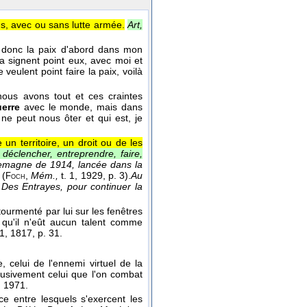
dus, avec ou sans lutte armée.
Art,
n donc la paix d'abord dans mon
 signent point eux, avec moi et
 veulent point faire la paix, voilà
ous avons tout et ces craintes
uerre
avec le monde, mais dans
ne peut nous ôter et qui est, je
un territoire, un droit ou de les
déclencher, entreprendre, faire,
lemagne de 1914, lancée dans la
t
(
,
Mém.,
t. 1
, 1929
, p. 3).
Au
Foch
l Des Entrayes, pour continuer la
tourmenté par lui sur les fenêtres
 qu'il n'eût aucun talent comme
 1
, 1817
, p. 31.
 celui de l'ennemi virtuel de la
clusivement celui que l'on combat
1971.
.
 entre lesquels s'exercent les