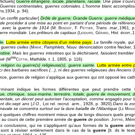
lictuels]
Guerre étrangère, locale, planétaire, raciale.
Une plaie s'ouvr
 Guerres continentales, guerres coloniales. L'homme blanc accompliss
ns,
1934
, p. 94).
un conflit particulier]
Drôle de guerre; Grande Guerre; guerre médique
le de procéder à une mise au point en partant d'une période de référence,
in avec la guerre de 1914
(
M.
, F.
,
Trans. mar.,
1961
, p
Benoist
Pettier
rre mondiale. Les prêteurs de capitaux
(
,
,
Hist. écon.,
1
Lesourd
Gérard
le.
Lutte armée entre citoyens d'un même pays.
La famille royale, qu
 guerres civiles
(
,
Pamphlets,
Nouv. dénonciation contre Necker
, 
Marat
stine.
Mais les guerres intestines qui la déchiroient, faisoient trembler
me
ervé
(
M
,
Mathilde,
t. 1
, 1805
, p. 116).
Cottin
religion
ou
guerre(s) religieuse(s), guerre sainte.
Lutte armée entre pa
ci des barbares sacrifices (...), ni des guerres religieuses des Anciens
(
ance,
guerres de religion
s'applique aux guerres qui ont opposé les cath
rminant indique les formes différentes que peut prendre cette 
que, chimique, sous-marine, terrestre, totale; guerre de mouvement, d
nentale, un décret peut autoriser l'acceptation, comme engagés pour l
nt dix-sept ans
(
J.O.,
Loi rel. recrut. arm.
, 1928
, p. 3820).
Dans la zon
navale se concentra surtout sur la dure bataille de l'Atlantique
(
Le
Mass
es quelques chiffres montrent mieux que de longs discours quels progr
l au cours de cette première année de
guerre
de position.
,
Mém
Joffre
ces conclusions, qui ne s'appliquent qu'aux formes de la
guerre
aéri
, sont à réviser entièrement dans le cas de la
guerre
[it. ds le tex
on et strat.,
1964
, p. 135.