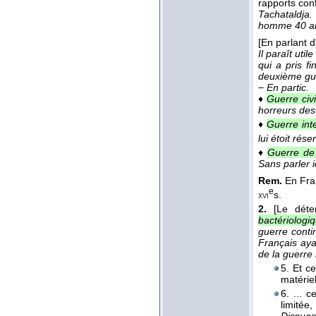
rapports conf
Tachataldja.
homme 40 a
[En parlant d'
Il paraît uti
qui a pris f
deuxième gue
−
En partic.
♦
Guerre civi
horreurs des
♦
Guerre inte
lui étoit rés
♦
Guerre de 
Sans parler i
Rem.
En Fr
e
s.
xvi
2.
[Le déte
bactériologi
guerre conti
Français aya
de la guerre 
5. Et c
matérie
6. ... 
limitée
Dissuasi