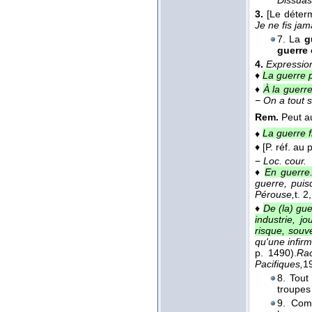
3.
[Le détermi
Je ne fis jam
7. La
g
guerre
4.
Expressio
♦
La guerre p
♦
À la guerr
− On a tout 
Rem.
Peut au
♦
La guerre f
♦
[P. réf. au
−
Loc. cour.
♦
En guerre
guerre, puis
Pérouse,
t. 2
♦
De (la) gue
industrie, j
risque, souve
qu'une infir
p. 1490).
Rao
Pacifiques,
1
8. Tout
troupes 
9. Comm