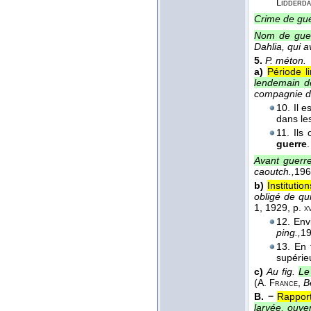
Lidderda
Crime de gue
Nom de guer
Dahlia, qui 
5.
P. méton.
a)
Période li
lendemain de
compagnie de
10. Il 
dans le
11. Ils
guerre
Avant guerre
caoutch.,
196
b)
Institutio
obligé de qui
1
, 1929
, p.
xv
12. Env
ping.,
1
13. En 
supérie
c)
Au fig.
Le
(
A.
,
B
France
B. −
Rapport
larvée, ouve