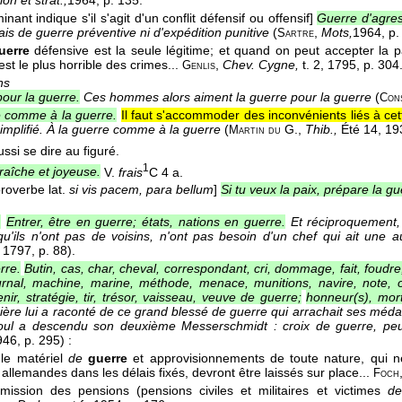
nant indique s'il s'agit d'un conflit défensif ou offensif]
Guerre d'agres
ais de guerre préventive ni d'expédition punitive
(
,
Mots,
1964
, p.
Sartre
uerre
défensive est la seule légitime; et quand on peut accepter la pa
est le plus horrible des crimes...
,
Chev. Cygne,
t. 2
, 1795
, p. 304
Genlis
ns
our la guerre.
Ces hommes alors aiment la guerre pour la guerre
(
Con
e comme à la guerre.
Il faut s'accommoder des inconvénients liés à cett
simplifié. À la guerre comme à la guerre
(
G.
,
Thib.,
Été 14
, 19
Martin du
ssi se dire au figuré.
1
raîche et joyeuse.
V.
frais
C 4 a.
 proverbe lat.
si vis pacem, para bellum
]
Si tu veux la paix, prépare la gu
.
Entrer, être en guerre; états, nations en guerre.
Et réciproquement,
qu'ils n'ont pas de voisins, n'ont pas besoin d'un chef qui ait une
, 1797
, p. 88).
rre.
Butin, cas, char, cheval, correspondant, cri, dommage, fait, foudr
ournal, machine, marine, méthode, menace, munitions, navire, note, op
nir, stratégie, tir, trésor, vaisseau, veuve de guerre;
honneur(s), mort
mière lui a raconté de ce grand blessé de guerre qui arrachait ses méda
ul a descendu son deuxième Messerschmidt : croix de guerre, peu
946
, p. 295) :
 le matériel
de
guerre
et approvisionnements de toute nature, qui n
allemandes dans les délais fixés, devront être laissés sur place...
Foch
ission des pensions (pensions civiles et militaires et victimes
d