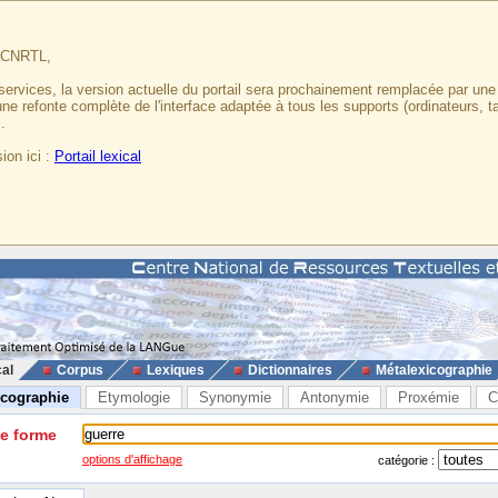
u CNRTL,
services, la version actuelle du portail sera prochainement remplacée par un
 une refonte complète de l'interface adaptée à tous les supports (ordinateurs, t
.
ion ici :
Portail lexical
cal
Corpus
Lexiques
Dictionnaires
Métalexicographie
icographie
Etymologie
Synonymie
Antonymie
Proxémie
C
ne forme
options d'affichage
catégorie :