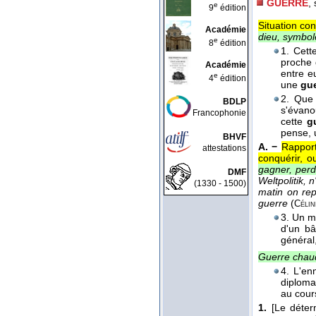
GUERRE
,
e
9
édition
Situation con
Académie
dieu, symbole
e
8
édition
1. Cet
proche 
Académie
entre e
e
4
édition
une
gu
2. Que
BDLP
s'évano
Francophonie
cette
g
pense, 
BHVF
A. −
Rapport
attestations
conquérir, o
gagner, perd
DMF
Weltpolitik, 
(1330 - 1500)
matin on rep
guerre
(
Célin
3. Un m
d'un bâ
général,
Guerre cha
4. L'en
diploma
au cour
1.
[Le déter