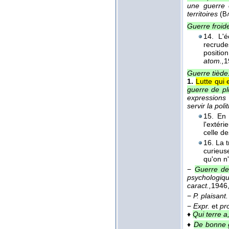
une guerre 
territoires
(
B
Guerre froi
14. L'é
recrud
positio
atom.,
1
Guerre tiède
1.
Lutte qui
guerre de p
expression
servir la pol
15. En 
l'extéri
celle d
16. La 
curieus
qu'on n'
−
Guerre de
psychologiqu
caract.,
1946
−
P. plaisant.
−
Expr.
et
pr
♦
Qui terre a
♦
De bonne 