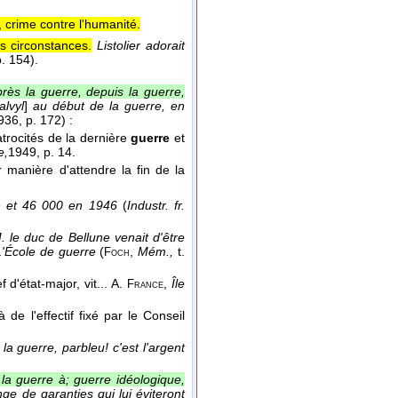
, crime contre l'humanité.
s circonstances.
Listolier adorait
p. 154).
rès la guerre, depuis la guerre,
alvyl
]
au début de la guerre, en
936
, p. 172) :
atrocités de la dernière
guerre
et
e,
1949
, p. 14.
r manière d'attendre la fin de la
ron et 46 000 en 1946
(
Industr. fr.
. le duc de Bellune venait d'être
L'École de guerre
(
,
Mém.,
t.
Foch
d'état-major, vit...
A.
,
Île
France
de l'effectif fixé par le Conseil
la guerre, parbleu! c'est l'argent
 la guerre à; guerre idéologique,
e de garanties qui lui éviteront