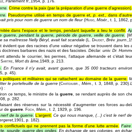
,
Parlement fr.,
1954
, p. 176.
le
rre.
Crime contre la paix (par la préparation d'une guerre d'agression)
re.
Pseudonyme utilisé en temps de guerre et,
p. ext.,
dans d'autre
avait pris pour nom de guerre un nom de fleur
(
,
Misér.,
t. 1
, 1862
, 
Hugo
mitée dans l'espace et le temps, pendant laquelle a lieu le conflit.
Ap
 guerre, pendant la guerre, période de guerre, veille de guerre.
[
M
 sa maîtresse Nelly Béryl, avait fait scandale
(
L.
,
Brév. journ.,
1
Daudet
est évident que des racines d'une valeur négative se trouvent dans les 
s doctrines barbares des nazis et des fascistes.
Déclar. univ. Dr. Homm
 ont attendu le courrier, les permes, l'attaque allemande et c'était leu
.
,
Mort ds âme,
1949
, p. 213.
Sartre
.
En France il n'y avait, avant guerre, que 35 000 tracteurs envi
5
, p. 45).
ns politiques et militaires qui se rattachent au domaine de la guerre.
M
tter le portefeuille de la guerre
(
,
Mém.,
t. 3
, 1848
, p. 230).
Chateaubr.
) :
i
iron ce temps, le ministre de la
guerre
, se rendant auprès de son chef 
908
, p. 282.
faisant des réserves sur la nécessité d'augmenter ces forces au-delà 
ur de
guerre
.
,
Mém.,
t. 2
, 1929
, p. 196.
Foch
 nerf de la guerre.
L'argent.
Ce qui nous manque, (...) c'est le nerf de 
ergeret,
1901
, p. 182).
s conflictuels qui ne prennent pas la forme d'une lutte armée.
Faire
rte, sourde; guerre des ondes.
En échange de ses colonies, en échang