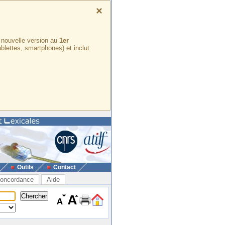
×
e nouvelle version au
1er
ablettes, smartphones) et inclut
Outils
Contact
oncordance
Aide