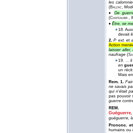
les calomnie
(
,
Mode
Balzac
♦
De guerr
(
,
Chateaubr.
♦
Être, se me
18. Aus
devait ê
2.
P. ext.
et
a
Action menée
laisser aller,
naufrage
(
Sa
19. ... 
en
guer
un réci
Mais en
Rem. 1.
Fai
ne savais pas
qui n'était p
pas pouvoir 
guerre contr
REM.
Guéguerre,
guéguerre, 
Prononc. et
humains ou e