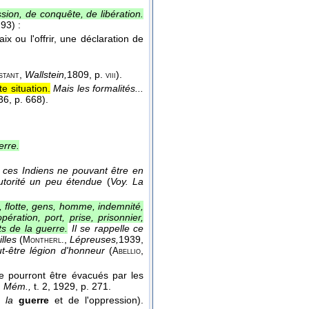
sion, de conquête, de libération.
 93) :
ix ou l'offrir, une déclaration de
.
,
Wallstein,
1809
, p.
).
stant
viii
e situation.
Mais les formalités...
36
, p. 668).
erre.
 ces Indiens ne pouvant être en
 autorité un peu étendue
(
Voy. La
e, flotte, gens, homme, indemnité,
ération, port, prise, prisonnier,
s de la guerre.
Il se rappelle ce
illes
(
,
Lépreuses,
1939
,
Montherl.
t-être légion d'honneur
(
,
Abellio
e pourront être évacués par les
,
Mém.,
t. 2
, 1929
, p. 271.
e la
guerre
et de l'oppression).