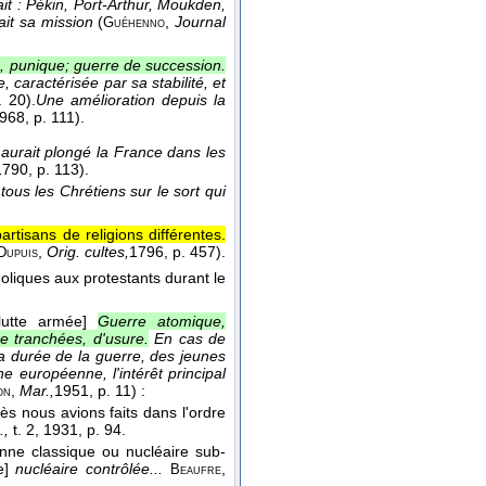
ait : Pékin, Port-Arthur, Moukden,
ait sa mission
(
,
Journal
Guéhenno
, punique; guerre de succession.
 caractérisée par sa stabilité, et
. 20).
Une amélioration depuis la
968
, p. 111).
i aurait plongé la France dans les
1790
, p. 113).
 tous les Chrétiens sur le sort qui
rtisans de religions différentes.
,
Orig. cultes,
1796
, p. 457).
Dupuis
oliques aux protestants durant le
lutte armée]
Guerre atomique,
e tranchées, d'usure.
En cas de
a durée de la guerre, des jeunes
e européenne, l'intérêt principal
,
Mar.,
1951
, p. 11) :
on
ès nous avions faits dans l'ordre
.,
t. 2
, 1931
, p. 94.
enne classique ou nucléaire sub-
te]
nucléaire contrôlée...
,
Beaufre