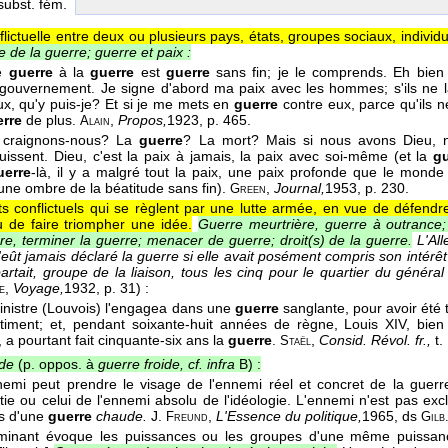
 subst. fém.
flictuelle entre deux ou plusieurs pays, états, groupes sociaux, indivi
 de la guerre; guerre et paix :
te
guerre
à la
guerre
est
guerre
sans fin; je le comprends. Eh bie
gouvernement. Je signe d'abord ma paix avec les hommes; s'ils ne la
ux, qu'y puis-je? Et si je me mets en
guerre
contre eux, parce qu'ils ne
erre
de plus.
,
Propos,
1923
, p. 465.
Alain
 craignons-nous? La
guerre
? La mort? Mais si nous avons Dieu, n
uissent. Dieu, c'est la paix à jamais, la paix avec soi-même (et la
g
uerre
-là, il y a malgré tout la paix, une paix profonde que le monde 
une ombre de la béatitude sans fin).
,
Journal,
1953
, p. 230.
Green
s conflictuels qui se règlent par une lutte armée, en vue de défendre 
u de faire triompher une idée.
Guerre meurtrière, guerre à outrance; 
re, terminer la guerre; menacer de guerre; droit(s) de la guerre.
L'Al
n'eût jamais déclaré la guerre si elle avait posément compris son intérê
artait, groupe de la liaison, tous les cinq pour le quartier du généra
,
Voyage,
1932
, p. 31) :
e
inistre (Louvois) l'engagea dans une
guerre
sanglante, pour avoir été 
timent; et, pendant soixante-huit années de règne, Louis XIV, bien
 a pourtant fait cinquante-six ans la
guerre
.
,
Consid. Révol. fr.,
t.
Staël
ude
(p. oppos. à
guerre froide, cf. infra
B) :
nemi peut prendre le visage de l'ennemi réel et concret de la guerre,
tie ou celui de l'ennemi absolu de l'idéologie. L'ennemi n'est pas ex
s d'une
guerre
chaude.
J.
,
L'Essence du politique,
1965
, ds
Freund
Gilb
minant évoque les puissances ou les groupes d'une même puissance