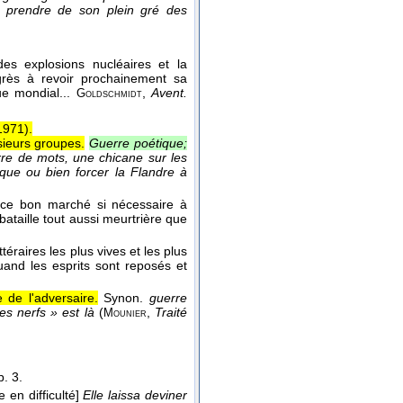
à prendre de son plein gré des
des explosions nucléaires et la
ngrès à revoir prochainement sa
ue mondial...
,
Avent.
Goldschmidt
971
).
sieurs groupes.
Guerre poétique;
erre de mots, une chicane sur les
ique ou bien forcer la Flandre à
eur ce bon marché si nécessaire à
 bataille tout aussi meurtrière que
ittéraires les plus vives et les plus
uand les esprits sont reposés et
 de l'adversaire.
Synon.
guerre
des nerfs » est là
(
,
Traité
Mounier
p. 3.
 en difficulté]
Elle laissa deviner