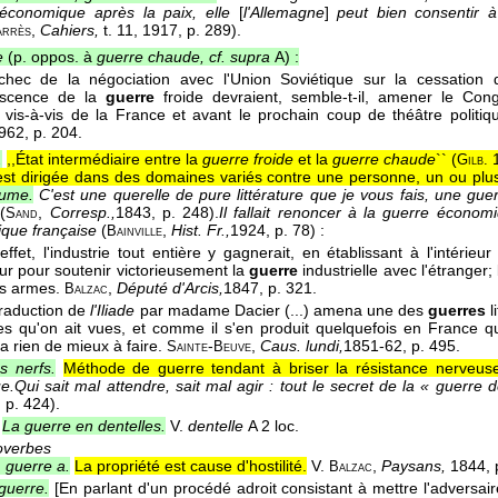
économique après la paix, elle
[
l'Allemagne
]
peut bien consentir 
,
Cahiers,
t. 11
, 1917
, p. 289).
arrès
de
(p. oppos. à
guerre chaude, cf. supra
A) :
chec de la négociation avec l'Union Soviétique sur la cessation 
escence de la
guerre
froide devraient, semble-t-il, amener le Co
n vis-à-vis de la France et avant le prochain coup de théâtre politiq
962
, p. 204.
.
,,État intermédiaire entre la
guerre froide
et la
guerre chaude
`` (
1
Gilb.
 est dirigée dans des domaines variés contre une personne, un ou plu
lume.
C'est une querelle de pure littérature que je vous fais, une gu
s
(
,
Corresp.,
1843
, p. 248).
Il fallait renoncer à la guerre économ
Sand
itique française
(
,
Hist. Fr.,
1924
, p. 78) :
Bainville
effet, l'industrie tout entière y gagnerait, en établissant à l'intéri
eur pour soutenir victorieusement la
guerre
industrielle avec l'étranger;
es armes.
,
Député d'Arcis,
1847
, p. 321.
Balzac
traduction de
l'Iliade
par madame Dacier (...) amena une des
guerres
l
es qu'on ait vues, et comme il s'en produit quelquefois en France q
a rien de mieux à faire.
-
,
Caus. lundi,
1851-62
, p. 495.
Sainte
Beuve
s nerfs.
Méthode de guerre tendant à briser la résistance nerveuse
e.
Qui sait mal attendre, sait mal agir : tout le secret de la « guerre 
, p. 424).
La guerre en dentelles.
V.
dentelle
A 2 loc.
overbes
, guerre a.
La propriété est cause d'hostilité.
V.
,
Paysans,
1844, 
Balzac
guerre.
[En parlant d'un procédé adroit consistant à mettre l'adversaire