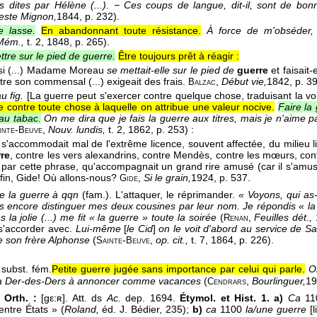
s dites par Hélène (...). − Ces coups de langue, dit-il, sont de b
ste Mignon,
1844
, p. 232).
e lasse.
En abandonnant toute résistance.
À force de m'obséder,
Mém.,
t. 2
, 1848
, p. 265).
ttre sur le pied de guerre.
Être toujours prêt à réagir :
si (...) Madame Moreau
se mettait-elle sur le pied de
guerre
et faisait-
tre son commensal (...) exigeait des frais.
,
Début vie,
1842
, p. 3
Balzac
u fig.
[La guerre peut s'exercer contre quelque chose, traduisant la v
 contre toute chose à laquelle on attribue une valeur nocive.
Faire la
 au tabac.
On me dira que je fais la guerre aux titres, mais je n'aime pa
-
,
Nouv. lundis,
t. 2
, 1862
, p. 253) :
inte
Beuve
il s'accommodait mal de l'extrême licence, souvent affectée, du milieu litt
re
, contre les vers alexandrins, contre Mendès, contre les mœurs, cont
t par cette phrase, qu'accompagnait un grand rire amusé (car il s'amu
fin, Gide! Où allons-nous?
,
Si le grain,
1924
, p. 537.
Gide
re la guerre à qqn
(fam.). L'attaquer, le réprimander.
« Voyons, qui as
 encore distinguer mes deux cousines par leur nom. Je répondis « la jol
as la jolie (...) me fit « la guerre » toute la soirée
(
,
Feuilles dét.,
Renan
s'accorder avec.
Lui-même
[
le Cid
]
on le voit d'abord au service de San
e son frère Alphonse
(
-
,
op. cit.,
t. 7, 1864, p. 226).
Sainte
Beuve
subst. fém.
Petite guerre jugée sans importance par celui qui parle.
O
la Der-des-Ders à annoncer comme vacances
(
,
Bourlinguer,
19
Cendrars
 Orth. :
[gε:ʀ]. Att. ds
Ac.
dep. 1694.
Étymol. et Hist. 1. a)
Ca
11
ntre États » (
Roland,
éd. J. Bédier, 235);
b)
ca
1100
la/une guerre
[