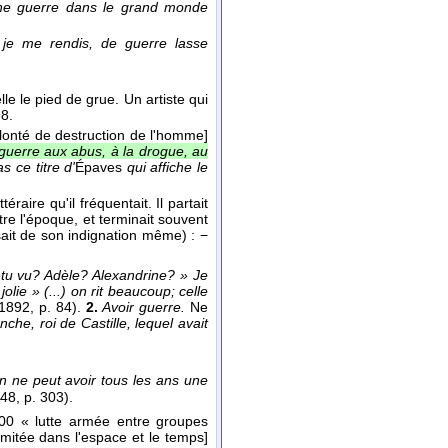
onne guerre dans le grand monde
 je me rendis, de guerre lasse
elle le pied de grue. Un artiste qui
98.
olonté de destruction de l'homme]
 guerre aux abus, à la drogue, au
s ce titre d'
Épaves
qui affiche le
éraire qu'il fréquentait. Il partait
re l'époque, et terminait souvent
sait de son indignation même) : −
-tu vu? Adèle? Alexandrine? » Je
ie » (...) on rit beaucoup; celle
1892, p. 84).
2.
Avoir guerre.
Ne
che, roi de Castille, lequel avait
n ne peut avoir tous les ans une
48
, p. 303).
00 « lutte armée entre groupes
limitée dans l'espace et le temps]