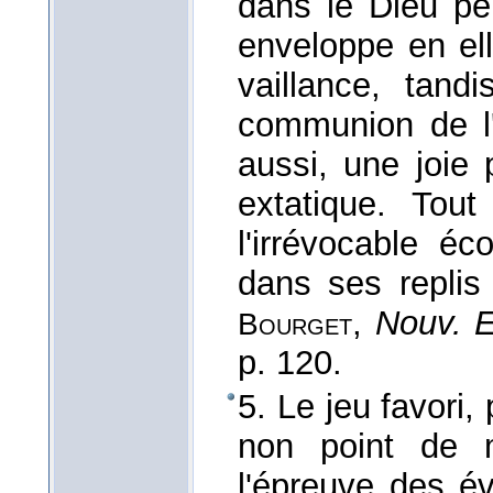
dans le Dieu per
enveloppe en ell
vaillance, tan
communion de l'
aussi, une joie
extatique. Tou
l'irrévocable é
dans ses replis 
,
Nouv. E
Bourget
p. 120.
5. Le jeu favori,
non point de 
l'épreuve des é