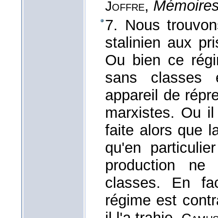
,
Mémoires
Joffre
7. Nous trouvon
stalinien aux p
Ou bien ce régim
sans classes e
appareil de répr
marxistes. Ou il
faite alors que 
qu'en particuli
production ne 
classes. En f
régime est contra
il l'a trahie.