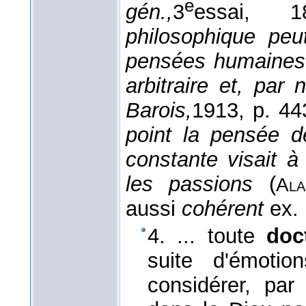
e
gén.,
3
essai
, 18
philosophique peu
pensées humaines 
arbitraire et, par 
Barois,
1913
, p. 44
point la pensée de
constante visait à
les passions
(
Ala
aussi
cohérent
ex. 
4. ... toute
doc
suite d'émoti
considérer, pa