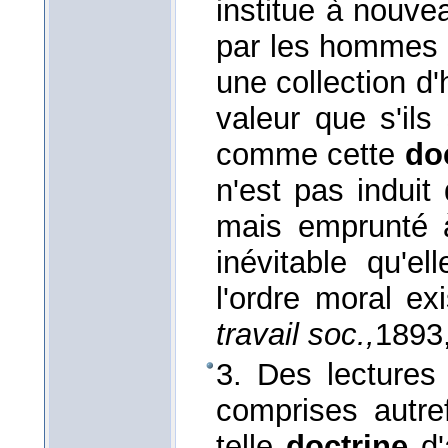
institue à nouve
par les hommes 
une collection d'
valeur que s'il
comme cette
do
n'est pas induit
mais emprunté à
inévitable qu'el
l'ordre moral ex
travail soc.,
1893
3. Des lectures
comprises autref
telle
doctrine
d'