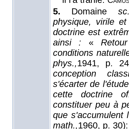
Camu
5.
Domaine
sc
physique, virile e
doctrine est extr
ainsi :
«
Retou
conditions naturelle
phys.,
1941
, p. 24
conception clas
s'écarter de l'étu
cette doctrine of
constituer peu à p
que s'accumulent 
math.,
1960
, p. 30):