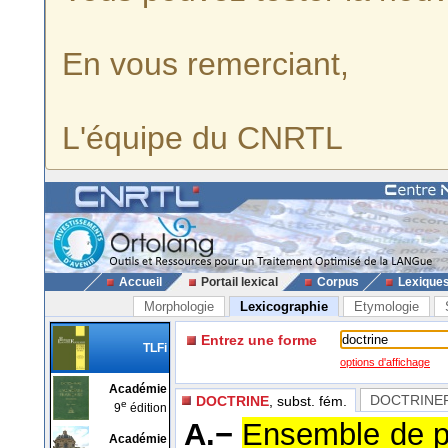
En vous remerciant,
L'équipe du CNRTL
Accueil
Portail lexical
Corpus
Lexique
Morphologie
Lexicographie
Etymologie
Entrez une forme
TLFi
options d'affichage
Académie
DOCTRINE
DOCTRINE
, subst. fém.
e
9
édition
A.−
Ensemble de pr
Académie