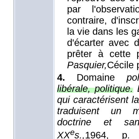
par l'observat
contraire, d'insc
la vie dans les g
d'écarter avec 
prêter à cette 
Pasquier,
Cécile 
4.
Domaine
po
libérale, politique.
qui caractérisent l
traduisent un me
doctrine et sa
e
XX
s.,
1964
, p. 