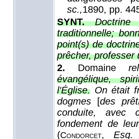
sc.,
1890
, pp. 44
SYNT.
Doctrine
traditionnelle; bon
point(s) de doctri
prêcher, professer 
2.
Domaine
re
évangélique, spir
l'Église.
On était f
dogmes
[
des prêt
conduite, avec 
fondement de leu
(
,
Esq. 
Condorcet