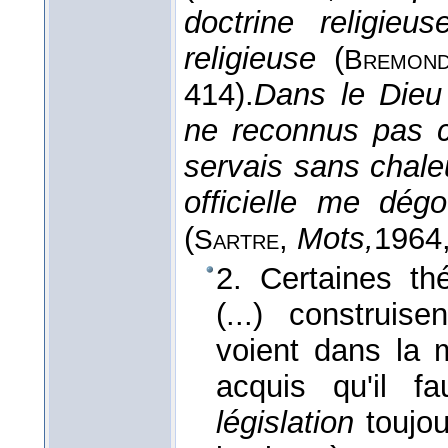
doctrine religie
religieuse
(
Bremon
414).
Dans le Dieu 
ne reconnus pas ce
servais sans chaleu
officielle me dég
(
,
Mots,
1964
Sartre
2. Certaines thé
(...) construis
voient dans la 
acquis qu'il f
législation
toujou