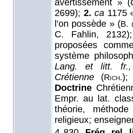
avertissement » (
2699);
2.
ca
1175 «
l'on possède » (
B. 
C. Fahlin, 2132
proposées comme 
système philosoph
Lang. et litt. fr.,
Crétienne
(
);
Rich.
Doctrine
Chrétienn
Empr. au lat. clas
théorie, méthode
religieux; enseign
4 830.
Fréq. rel. li