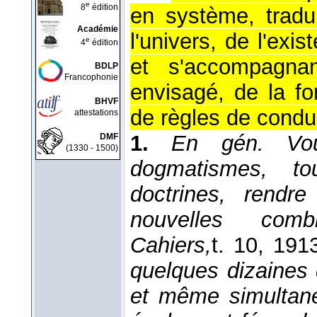
e
8
édition
en système, tradu
Académie
l'univers, de l'exi
e
4
édition
et s'accompagnan
BDLP
Francophonie
envisagé, de la f
BHVF
de règles de condui
attestations
1.
En gén.
Vo
DMF
(1330 - 1500)
dogmatismes, to
doctrines, rendr
nouvelles combi
Cahiers,
t. 10
, 191
quelques dizaines
et même simultané