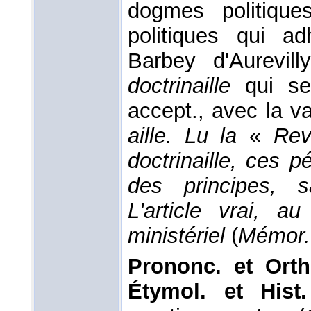
dogmes politique
politiques qui a
Barbey d'Aurevil
doctrinaille
qui sem
accept., avec la v
aille. Lu la
«
Rev
doctrinaille, ces 
des principes, 
L'article vrai, a
ministériel
(
Mémor.
Prononc. et Orth
Étymol. et His