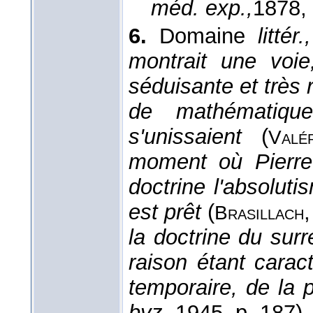
méd. exp.,
1878
,
6.
Domaine
littér
montrait une voie
séduisante et très 
de mathématiqu
s'unissaient
(
Valé
moment où Pierre 
doctrine l'absoluti
est prêt
(
Brasillach
la doctrine du surré
raison étant carac
temporaire, de la
byz.,
1945
, p. 187).