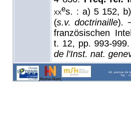
e
s. : a) 5 152, 
xx
(
s.v. doctrinaille
).
französischen Inte
t. 12, pp. 993-999
de l'Inst. nat. gene
44, avenue de l
Tél. : 