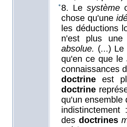
8. Le
système
o
chose qu'une
id
les déductions l
n'est plus une
absolue.
(...) L
qu'en ce que le
connaissances dé
doctrine
est pl
doctrine
représe
qu'un ensemble d
indistinctement
des
doctrines
m