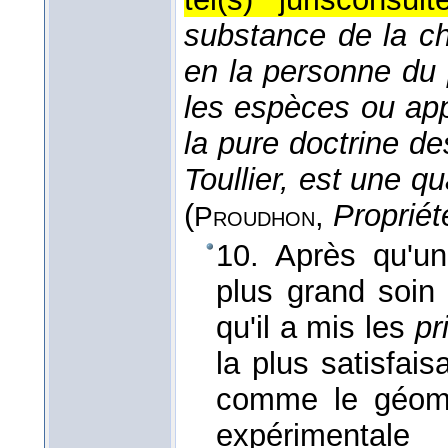
substance de la ch
en la personne du 
les espèces ou app
la pure doctrine de
Toullier, est une q
(
,
Propriét
Proudhon
10. Après qu'un
plus grand soin
qu'il a mis les
pr
la plus satisfais
comme le géomèt
expérimenta