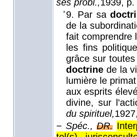
ses probl.,
1939
, p.
9. Par sa
doctr
de la subordinati
fait comprendre l
les fins politiq
grâce sur toutes 
doctrine
de la v
lumière le primat
aux esprits élevé
divine, sur l'ac
du spirituel,
1927
−
Spéc.,
DR.
Inter
tel(s) jurisconsu