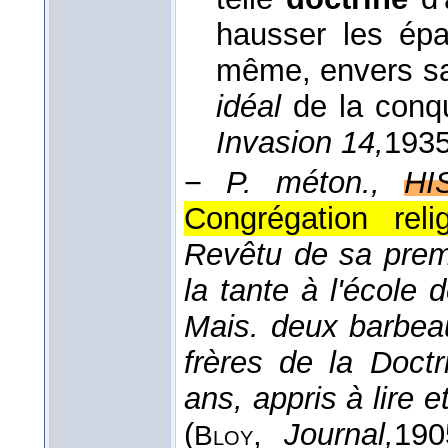
hausser les épau
même, envers sa 
idéal
de la conqu
Invasion 14,
193
−
P. méton.,
HI
Congrégation rel
Revêtu de sa premiè
la tante à l'école
Mais. deux barbea
frères de la Doct
ans, appris à lire 
(
,
Journal,
190
Bloy