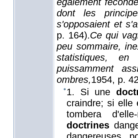
également féconde
dont les princip
s'opposaient et s'a
p. 164).
Ce qui vagi
peu sommaire, inexp
statistiques, en
puissamment ass
ombres,
1954
, p. 42
1. Si une
doct
craindre; si elle
tombera d'ell
doctrines
danger
dangereuses 