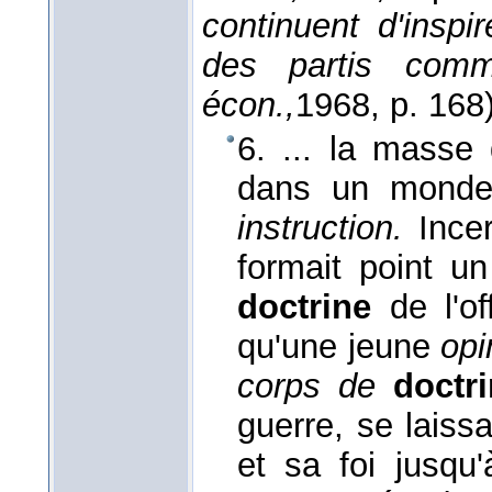
continuent d'inspi
des partis comm
écon.,
1968
, p. 168)
6. ... la masse
dans un monde 
instruction.
Ince
formait point un
doctrine
de l'of
qu'une jeune
opi
corps de
doctr
guerre, se laiss
et sa foi jusqu