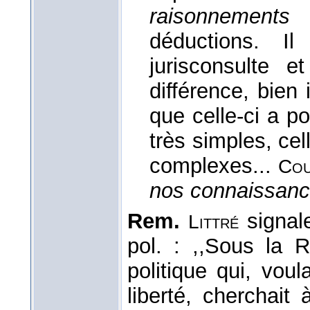
raisonnements
e
déductions. 
jurisconsulte 
différence, bien
que celle-ci a p
très simples, cel
complexes...
Cou
nos connaissanc
Rem.
signal
Littré
pol. : ,,Sous la R
politique qui, vou
liberté, cherchai