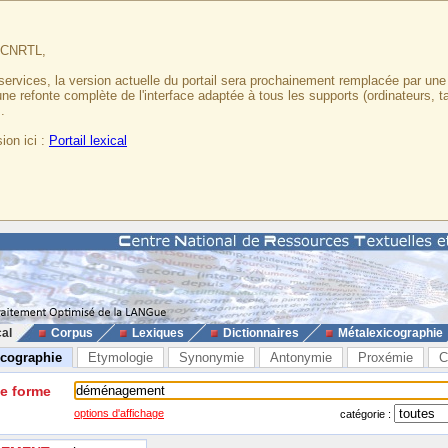
u CNRTL,
services, la version actuelle du portail sera prochainement remplacée par un
 une refonte complète de l'interface adaptée à tous les supports (ordinateurs, t
.
ion ici :
Portail lexical
cal
Corpus
Lexiques
Dictionnaires
Métalexicographie
icographie
Etymologie
Synonymie
Antonymie
Proxémie
C
ne forme
options d'affichage
catégorie :