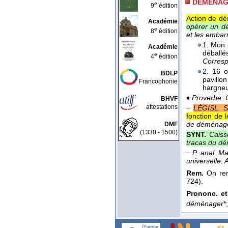
DÉMÉNAG
e
9
édition
Action de dé
Académie
opérer un 
e
8
édition
et les emba
1. Mon 
Académie
déball
e
4
édition
Corres
2. 16 
BDLP
pavillo
Francophonie
hargneu
♦
Proverbe.
BHVF
attestations
−
LÉGISL. 
fonction de 
de déménage
DMF
(1330 - 1500)
SYNT.
Caiss
tracas du d
−
P. anal.
Ma
universelle. 
Rem.
On renc
724).
Prononc. et
déménager
*