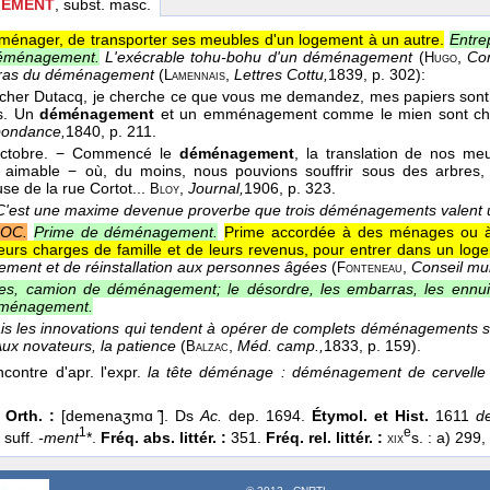
EMENT
, subst. masc.
ménager, de transporter ses meubles d'un logement à un autre.
Entre
déménagement.
L'exécrable tohu-bohu d'un déménagement
(
,
Cor
Hugo
rras du déménagement
(
,
Lettres Cottu,
1839
, p. 302):
Lamennais
cher Dutacq, je cherche ce que vous me demandez, mes papiers sont d
és. Un
déménagement
et un emménagement comme le mien sont che
pondance,
1840
, p. 211.
octobre. − Commencé le
déménagement
, la translation de nos me
n aimable − où, du moins, nous pouvions souffrir sous des arbres, 
se de la rue Cortot...
,
Journal,
1906
, p. 323.
Bloy
C'est une maxime devenue proverbe que trois déménagements valent 
SOC.
Prime de déménagement.
Prime accordée à des ménages ou à
leurs charges de famille et de leurs revenus, pour entrer dans un loge
ment et de réinstallation aux personnes âgées
(
,
Conseil mun
Fonteneau
es, camion de déménagement; le désordre, les embarras, les ennuis, 
éménagement.
is les innovations qui tendent à opérer de complets déménagements s
Aux novateurs, la patience
(
,
Méd. camp.,
1833
, p. 159).
Balzac
ontre d'apr. l'expr.
la tête déménage : déménagement de cervelle
 Orth. :
[demenaʒmɑ ̃]. Ds
Ac.
dep. 1694.
Étymol. et Hist.
1611
d
1
e
; suff.
-ment
*.
Fréq. abs. littér. :
351.
Fréq. rel. littér. :
s. : a) 299
xix