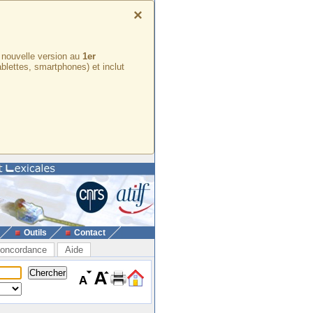
×
e nouvelle version au
1er
ablettes, smartphones) et inclut
Outils
Contact
oncordance
Aide