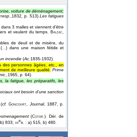
prise, voiture de déménagement;
resp.,
1832
, p. 513).
Les fatigues
ans 3 malles et viennent d'être
rs et veulent du temps.
,
Balzac
ubles de deuil et de misère, du
(...) dans une maison fétide et
un incendie
(
Ac.
1835-1932
).
 des personnes âgées, etc., en
ment de meilleure qualité.
Prime
ic.,
1965
, p. 64).
la fatigue, les préparatifs, les
ociaux ont besoin d'une sanction
(
cf.
,
Journal,
1887, p.
Goncourt
esmenagement
(
). Dér. de
Cotgr.
e
, b) 833;
s. : a) 515, b) 480.
xx