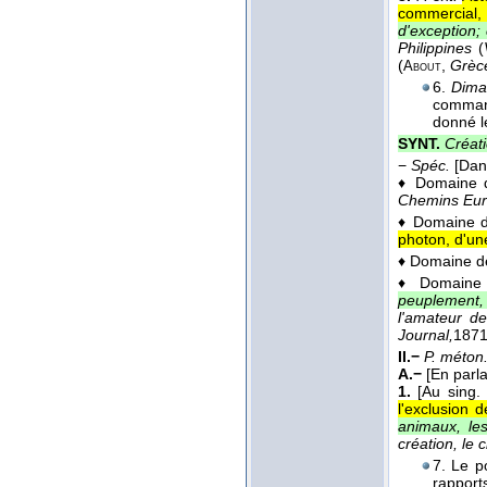
commercial, 
d'exception;
Philippines
(
(
,
Grèc
About
6.
Dima
command
donné le
SYNT.
Créati
−
Spéc.
[Dan
♦ Domaine d
Chemins Eur
♦ Domaine 
photon, d'un
♦ Domaine d
♦ Domaine
peuplement, 
l'amateur de
Journal,
187
II.−
P. méton
A.−
[En parl
1.
[Au sing. 
l'exclusion 
animaux, les
création, le c
7. Le p
rapports