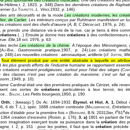
; la plus spontanée des créations musicales.
Une des créations les plus
te-Hélène,
t. 2
, 1823
, p. 348).
Dans les dernières créations de Raphaël
scerner
(
,
L. Vinci,
1932
, p. 146).
La Tourette
 des
arts décoratifs
et de la
mode.
Les créations modernes; les créati
ior, de Cartier.
Les intérieurs conçus par Ruhlmann manifestent un lux
s créations sont des chefs-d'œuvre
(
A, B, C Décor,
oct. 1976
, p. 24):
, je prends une distance vis-à-vis de la rue, car je tiens à être com
réations
(...) Ensuite je donne mes
créations
à des confectionneurs 
 rue.
Elle,
18 oct. 1976
, p. 63.
 des
techn.
Les créations de la chimie.
À l'époque des Mérovingiens, d
(
,
Gastronomie pratique,
1907
, p. 24).
Les créations math
Ali-Bab
 p. 248).
Les nouvelles créations : aéronautique, artillerie
(
cf.
,
Mé
Joffre
Tout élément produit par une entité abstraite à laquelle on attrib
...) les plus grands efforts de l'industrie humaine se rapportaient essen
de créations vraiment prodigieuses, surtout pour l'état des sièges
(
Com
e des classes n'est pas une création du marxisme; c'est un fait qu
rsonn.,
1949
, p. 10).
ame Cardinal était une des premières pratiques de Cérizet, elle revend
ssent ces sortes de
créations
particulières à leur terroir, les 
nce...
,
Les Petits bourgeois,
1850
, p. 190.
Balzac
 Orth. :
[kʀeasjɔ ̃]. Ds
Ac.
1694-1932.
Étymol. et Hist. A. 1.
Début
x
6, 6 ds T.-L.); spéc. 1688
création continuée
(
,
Entretie
Mallebranche
o
a
ction d'établir pour la première fois » (
, B.N. 20312ter, f
61
d
Bersuire
; 1364
creation d'escevins
(
Roisin,
p. 176);
3. a)
1801 en parlant de l'i
.. son imagination exerçant toute sa puissance dans la
création
des pr
agne,
t. 2, p. 151 : pour les poètes, il faut que la
création
précède 