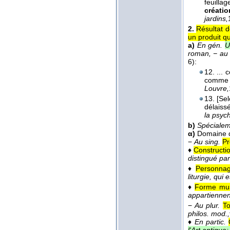
feuillag
créati
jardins,
2.
Résultat d
un produit qu
a)
En gén.
U
roman, − au 
6):
12. ... 
comme
Louvre,
13. [Sel
délaiss
la psyc
b)
Spéciale
α)
Domaine 
−
Au sing.
Pr
♦
Constructio
distingué p
♦
Personnage
liturgie, qui 
♦
Forme mus
appartiennen
−
Au plur.
To
philos. mod.,
♦
En partic.