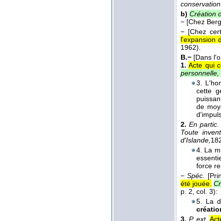
conservation 
b)
Création 
−
[Chez Berg
−
[Chez cer
l'expansion d
1962).
B.−
[Dans l'
1.
Acte qui c
personnelle, 
3. L'hom
cette g
puissan
de moy
d'impuls
2.
En partic.
Toute invent
d'Islande,
18
4. La m
essentie
force r
−
Spéc.
[Pri
été jouée.
Cr
p. 2, col. 3):
5. La d
créatio
3.
P. ext.
Act