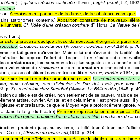
n'étant (...) qu'une création continuée
(
,
Législ. primit.,
t. 2
, 1802
Bonald
continue
son]
Accroissement par suite de la durée, de la substance cosmique.
tains astronomes contemp.]
Apparition constante de nouveaux éléme
e l'univers.
Cf. l'idée d'une création continue
(
,
La Nature de l
F. Hoyle
ordre hum.]
onsiste à produire quelque chose de nouveau, d'original, à partir de
réfléchie.
Créations spontanées
(
,
Confess. révol.,
1849
, p. 76
Proudhon
me ne fait guère qu'inventer. Mais celui qui s'avise de la facilité, de
énération lui oppose l'effort de l'esprit. Il en résulte cette merve
tes «
créations
», les monuments les plus augustes de la pensée, ont 
ens volontaires de
résistance
à notre «
création
» immédiate et cont
ions, qui se substituent sans autre condition.
,
Variété V,
1944
, p.
Valéry
Acte par lequel un artiste produit une œuvre.
La création dans l'art;
ion, toute création, toute divination de l'art doit avoir pour base l'
23
, p. 2).
La création chez Stendhal
(
,
Le Bâillon dén.,
1945
, p. 4
Mauriac
ission du siècle est de créer, non seulement de se sauver, mais de se 
llement artiste, ouvrier. Artiste, et en cela même il est prêtre aussi. Il 
eligieuse et moralisante, ce que le Moyen Âge a profondément ignoré.
M
nc. dans la lang. du théâtre]
Première représentation d'une pièce, d'
éation d'un opéra; création d'un oratorio, d'un film.
Les décors de la cr
irection, prudente jusqu'au cynisme, a biffé tour à tour, sur l'affic
n
...
,
L'Envers du music-hall,
1913
, p. 214.
Colette
e par lequel est officiellement instaurée une institution, un organisme p