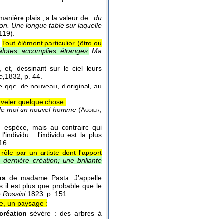
anière plais., a la valeur de :
du
ion. Une longue table sur laquelle
119).
Tout élément particulier (être ou
alotes, accomplies, étranges.
Ma
et, dessinant sur le ciel leurs
e,
1832
, p. 44.
e qqc. de nouveau, d'original, au
uveler quelque chose.
it de moi un nouvel homme
(
,
Augier
 espèce, mais au contraire qui
'individu : l'individu est la plus
216.
rôle par un artiste dont l'apport
 dernière création; une brillante
ns
de madame Pasta. J'appelle
 il est plus que probable que le
 Rossini,
1823
, p. 151.
te, un paysage :
création
sévère : des arbres à