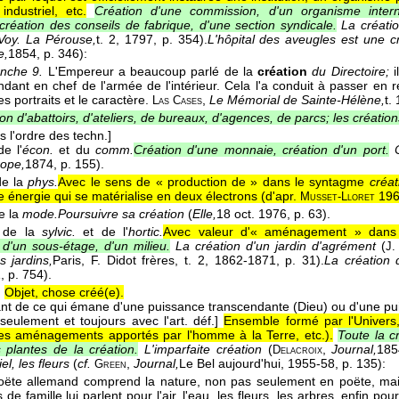
industriel, etc.
Création d'une commission, d'un organisme interna
 création des conseils de fabrique, d'une section syndicale.
La créati
Voy. La Pérouse,
t. 2
, 1797
, p. 354).
L'hôpital des aveugles est une c
e,
1854
, p. 346):
nche 9.
L'Empereur a beaucoup parlé de la
création
du Directoire;
i
ant en chef de l'armée de l'intérieur. Cela l'a conduit à passer en re
s portraits et le caractère.
,
Le Mémorial de Sainte-Hélène,
t. 
Las Cases
on d'abattoirs, d'ateliers, de bureaux, d'agences, de parcs; les créatio
s l'ordre des techn.]
e l'
écon.
et du
comm.
Création d'une monnaie, création d'un port.
ope,
1874
, p. 155).
de la
phys.
Avec le sens de « production de » dans le syntagme
créat
e énergie qui se matérialise en deux électrons (
d'apr.
196
Musset-Lloret
e la
mode.
Poursuivre sa création
(
Elle,
18 oct. 1976
, p. 63).
 de la
sylvic.
et de l'
hortic.
Avec valeur d'« aménagement » dans 
d'un sous-étage, d'un milieu.
La création d'un jardin d'agrément
(
J.
s jardins,
Paris, F. Didot frères, t. 2
, 1862-1871
, p. 31).
La création 
1
, p. 754).
.
Objet, chose créé(e).
ant de ce qui émane d'une puissance transcendante (Dieu) ou d'une pu
seulement et toujours avec l'art. déf.]
Ensemble formé par l'Univers,
des aménagements apportés par l'homme à la Terre, etc.).
Toute la c
 plantes de la création.
L'imparfaite création
(
,
Journal,
185
Delacroix
iel, les fleurs
(
cf.
,
Journal,
Le Bel aujourd'hui
, 1955-58
, p. 135):
Green
oëte allemand comprend la nature, non pas seulement en poëte, mais 
 de famille lui parlent pour l'air, l'eau, les fleurs, les arbres, enfin po