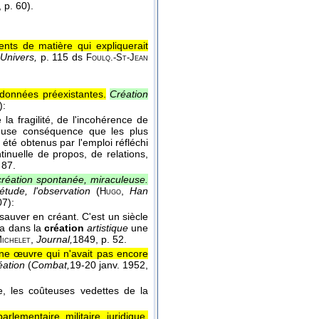
, p. 60).
nts de matière qui expliquerait
'Univers,
p. 115 ds
Foulq.-St-Jean
 données préexistantes.
Création
):
 la fragilité, de l'incohérence de
illeuse conséquence que les plus
été obtenus par l'emploi réfléchi
inuelle de propos, de relations,
 87.
 création spontanée, miraculeuse.
étude, l'observation
(
,
Han
Hugo
07):
sauver en créant. C'est un siècle
y a dans la
création
artistique
une
,
Journal,
1849
, p. 52.
ichelet
une œuvre qui n'avait pas encore
éation
(
Combat,
19-20 janv. 1952
,
he, les coûteuses vedettes de la
arlementaire, militaire, juridique,