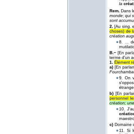
la
créat
Rem.
Dans l
monde
;
qui 
sont accumul
2.
[Au sing. e
choses) de l
création aug
8. ... 
mutilat
B.−
[En parl
terme d'un a
1.
Élément ré
a)
[En parlan
Fourchambau
9. On v
s'oppos
étrang
b)
[En parla
personnel les
création; un
10. J'a
créatio
maestro 
c)
Domaine d
11. Si 