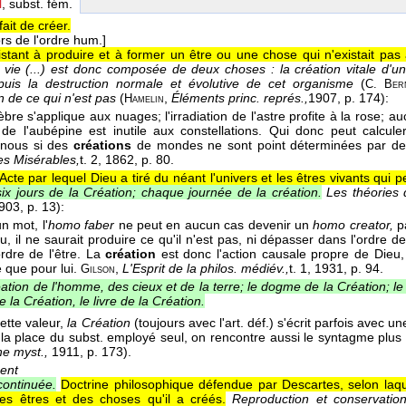
N
, subst. fém.
fait de créer.
rs de l'ordre hum.]
stant à produire et à former un être ou une chose qui n'existait pas
 vie (...) est donc composée de deux choses : la création vitale d'u
puis la destruction normale et évolutive de cet organisme
(
C. Ber
n de ce qui n'est pas
(
,
Éléments princ. représ.,
1907
, p. 174):
Hamelin
èbre s'applique aux nuages; l'irradiation de l'astre profite à la rose; a
de l'aubépine est inutile aux constellations. Qui donc peut calcule
-nous si des
créations
de mondes ne sont point déterminées par des
es Misérables,
t. 2
, 1862
, p. 80.
Acte par lequel Dieu a tiré du néant l'univers et les êtres vivants qui 
ix jours de la Création; chaque journée de la création.
Les théories 
903
, p. 13):
un mot, l'
homo faber
ne peut en aucun cas devenir un
homo creator,
pa
u, il ne saurait produire ce qu'il n'est pas, ni dépasser dans l'ordre de
ordre de l'être. La
création
est donc l'action causale propre de Dieu, e
e que pour lui.
,
L'Esprit de la philos. médiév.,
t. 1
, 1931
, p. 94.
Gilson
ation de l'homme, des cieux et de la terre; le dogme de la Création; le r
e la Création, le livre de la Création.
tte valeur,
la Création
(toujours avec l'art. déf.) s'écrit parfois avec 
 la place du subst. employé seul, on rencontre aussi le syntagme plus 
e myst.,
1911, p. 173).
ent
continuée.
Doctrine philosophique défendue par Descartes, selon laq
des êtres et des choses qu'il a créés.
Reproduction et conservatio