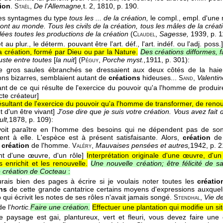
ion
.
,
De l'Allemagne,
t. 2
, 1810
, p. 190.
Staël
es syntagmes du type
tous les ... de la création,
le compl., empl. d'une m
sont au monde. Tous les civils de la création, tous les mâles de la créat
ées toutes les productions de la création
(
,
Sagesse,
1939, p. 1
Claudel
t au plur., le déterm. pouvant être l'art. déf., l'art. indéf. ou l'adj. poss.]
a création, formé par Dieu ou par la Nature.
Des créations difformes, f
uste entre toutes
[
la nuit
] (
,
Porche myst.,
1911
, p. 301):
Péguy
de gros saules ébranchés se dressaient aux deux côtés de la haie, 
ions bizarres, semblaient autant de
créations
hideuses...
,
Valentin
Sand
ant de ce qui résulte de l'exercice du pouvoir qu'a l'homme de produir
cte créateur]
sultant de l'exercice du pouvoir qu'a l'homme de transformer, de reno
t d'un être vivant]
J'ose dire que je suis votre création. Vous avez fa
lt,
1878
, p. 109):
oit paraître en l'homme des besoins qui ne dépendent pas de son
ent à elle. L'espèce est à présent satisfaisante. Alors,
création
de l
e
création
de l'homme.
,
Mauvaises pensées et autres,
1942
, p. 
Valéry
nt d'une œuvre, d'un rôle]
Interprétation originale d'une œuvre, d'un 
 enrichit et les renouvelle.
Une nouvelle création; être félicité de sa
e création de Cocteau
:
urais bien des pages à écrire si je voulais noter toutes les
créatio
ns
de cette grande cantatrice certains moyens d'expressions auxquels
qui écrivit les notes de ses rôles n'avait jamais songé.
,
Vie de
Stendhal
e l'
hortic.
Faire une création.
Effectuer une plantation qui modifie un si
le paysage est gai, plantureux, vert et fleuri, vous devez faire une