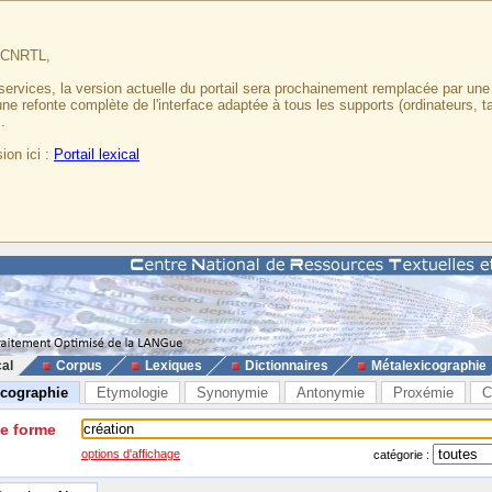
u CNRTL,
services, la version actuelle du portail sera prochainement remplacée par un
 une refonte complète de l'interface adaptée à tous les supports (ordinateurs, t
.
ion ici :
Portail lexical
cal
Corpus
Lexiques
Dictionnaires
Métalexicographie
icographie
Etymologie
Synonymie
Antonymie
Proxémie
C
ne forme
options d'affichage
catégorie :