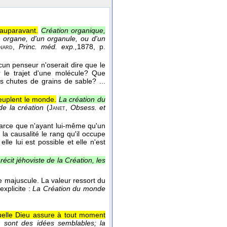
 auparavant.
Création organique,
n organe, d'un organule, ou d'un
,
Princ. méd. exp.,
1878
, p.
nard
ucun penseur n'oserait dire que le
r le trajet d'une molécule? Que
 chutes de grains de sable? ...
peuplent le monde.
La création du
de la création
(
,
Obsess. et
Janet
rce que n'ayant lui-même qu'un
 la causalité le rang qu'il occupe
lle lui est possible et elle n'est
écit jéhoviste de la Création, les
une majuscule. La valeur ressort du
explicite :
La Création du monde
uelle Dieu assure à tout moment
n sont des idées semblables; la