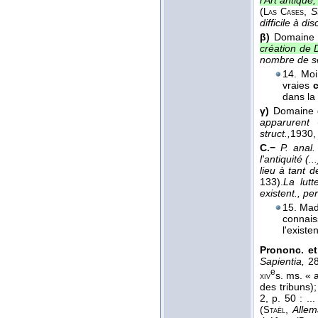
l'Art antique
(
,
S
Las Cases
difficile à di
β)
Domaine
création de D
nombre de se
14. Moi
vraies
c
dans la
γ)
Domaine
apparurent
struct.,
1930
,
C.−
P. anal.
l'antiquité (
lieu à tant 
133).
La lutt
existent., pe
15. Mad
connai
l'existe
Prononc. et
Sapientia,
28
e
s. ms. « a
xiv
des tribuns)
2, p. 50 : .
(
,
Allem
Staël