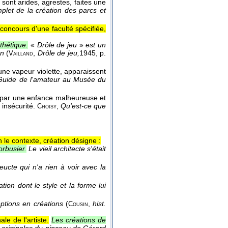
s sont arides, agrestes, faites une
mplet de la création des parcs et
concours d'une faculté spécifiée,
thétique.
«
Drôle de jeu
»
est un
on
(
,
Drôle de jeu,
1945
, p.
Vailland
 une vapeur violette, apparaissent
Guide de l'amateur au Musée du
é par une enfance malheureuse et
 insécurité.
,
Qu'est-ce que
Choisy
on le contexte, création désigne :
orbusier.
Le vieil architecte s'était
ucte qui n'a rien à voir avec la
ion dont le style et la forme lui
eptions en créations
(
,
hist.
Cousin
le de l'artiste.
Les créations de