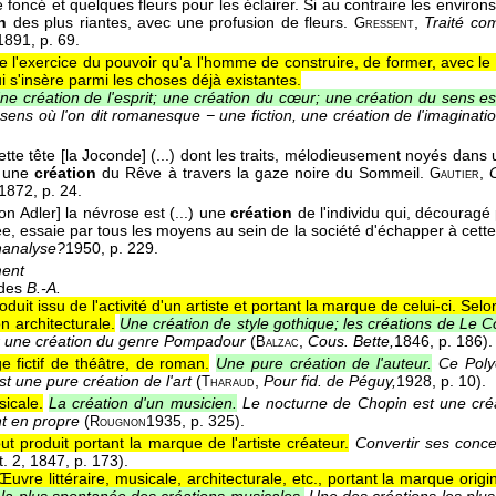
e foncé et quelques fleurs pour les éclairer. Si au contraire les environ
on
des plus riantes, avec une profusion de fleurs.
,
Traité co
Gressent
1891
, p. 69.
e l'exercice du pouvoir qu'a l'homme de construire, de former, avec le 
i s'insère parmi les choses déjà existantes.
ne création de l'esprit; une création du cœur; une création du sens es
sens où l'on dit romanesque − une fiction, une création de l'imaginati
cette tête [la Joconde] (...) dont les traits, mélodieusement noyés dans
 une
création
du Rêve à travers la gaze noire du Sommeil.
,
Gautier
1872
, p. 24.
on Adler] la névrose est (...) une
création
de l'individu qui, décourag
ée, essaie par tous les moyens au sein de la société d'échapper à cette
hanalyse?
1950
, p. 229.
ment
des
B.-A.
oduit issu de l'activité d'un artiste et portant la marque de celui-ci. Sel
n architecturale.
Une création de style gothique; les créations de Le C
ar une création du genre Pompadour
(
,
Cous. Bette,
1846
, p. 186).
Balzac
 fictif de théâtre, de roman.
Une pure création de l'auteur.
Ce Polye
est une pure création de l'art
(
,
Pour fid. de Péguy,
1928
, p. 10).
Tharaud
icale.
La création d'un musicien.
Le nocturne de Chopin est une créat
t en propre
(
1935
, p. 325).
Rougnon
ut produit portant la marque de l'artiste créateur.
Convertir ses conc
t. 2
, 1847
, p. 173).
Œuvre littéraire, musicale, architecturale, etc., portant la marque origina