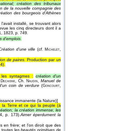
tional; création des tribunaux
on de la nouvelle compagnie des
réation des bourgeois d'Athènes
l l'avait installé, se trouvant alors
vue les cinq directeurs dont il a
1
, 1823
, p. 749.
ns d'emplois.
Création d'une ville
(
cf.
,
Michelet
ion de paires.
Production par un
4
).
les syntagmes :
création d'un
, Ch.
,
Manuel de
 Decaisne
Naudin
d'un coin de verdure
(
,
Goncourt
issance immanente (la Nature)]
 la Terre et ce qui la peuple (à
réation; la création immense; les
4
, p. 173).
Aimer éperdument la
en frère; et l'on diroit que des
ur toutes les
beautés primitives de