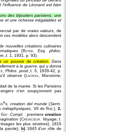
 originales du pinceau de Gérard
 l'influence de Léonard est bien
ons des bijoutiers parisiens; une
e et une richesse inégalables et
mercial par de vraies valeurs, de
et ces modèles alors descendent
e nouvelles créations culinaires
ématiques
(
,
Esq. philos.
Ruyer
m.,
t. 1
, 1931
, p. 93).
ue un pouvoir de création.
Dans
tiellement à la guerre, qui y donna
,
Philos. posit.,
t. 5
, 1839-42
, p.
te
'il observe
(
,
Marxisme,
Lacroix
ait de la marée. Si les Parisiens
étrangers n'en soupçonnent pas
e
s.
creation del munde
(
Serm.
iii
ns métaphysiques,
VII ds
);
2.
Rob.
s
Compl.
: premiere
creation
Gdf.
magination (
.
Voyage,
t.
Crèvecœur
ésages les plus sinistres); 1810
la parole);
b)
1843 d'un rôle de