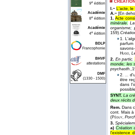
CRÉATIO
e
9
édition
I.−
L'acte, le 
Académie
A.−
[En deho
e
1.
Acte consi
8
édition
minérale.
La
organisme; 
Académie
159).
Créatio
e
4
édition
1. L'alg
parfum 
BDLP
savons
Francophonie
,
L
Hugo
BHVF
2.
En partic.
attestations
monde; les s
psychasth.,
1
DMF
2. ... d'
(1330 - 1500)
être reç
dans l'
possibl
SYNT.
La cré
deux récits d
Rem.
Dans ce
cont. Mais à
(
,
Porch
Péguy
3.
Spécialem
a)
Création 
l'existence 