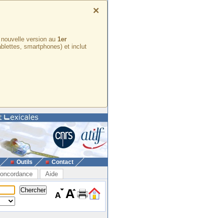
×
e nouvelle version au
1er
ablettes, smartphones) et inclut
Outils
Contact
oncordance
Aide