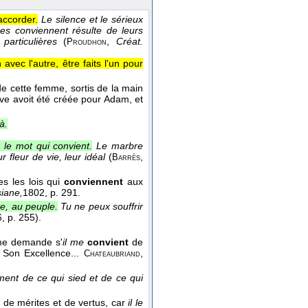
accorder.
Le silence et le sérieux
s conviennent résulte de leurs
particulières
(
,
Créat.
Proudhon
n avec l'autre, être faits l'un pour
de cette femme, sortis de la main
ve avoit été créée pour Adam, et
à.
; le mot qui convient.
Le marbre
ur fleur de vie, leur idéal
(
,
Barrès
es les lois qui
conviennent
aux
siane,
1802
, p. 291.
e, au peuple.
Tu ne peux souffrir
6
, p. 255).
me demande s'
il me
convient
de
 Son Excellence...
,
Chateaubriand
ment de ce qui sied et de ce qui
ine de mérites et de vertus, car
il le