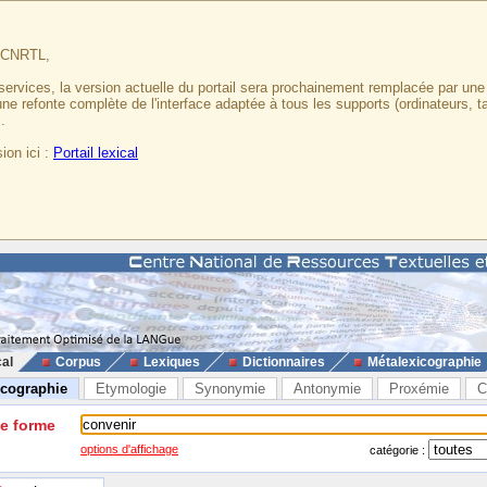
u CNRTL,
services, la version actuelle du portail sera prochainement remplacée par un
 une refonte complète de l'interface adaptée à tous les supports (ordinateurs, t
.
ion ici :
Portail lexical
cal
Corpus
Lexiques
Dictionnaires
Métalexicographie
icographie
Etymologie
Synonymie
Antonymie
Proxémie
C
ne forme
options d'affichage
catégorie :