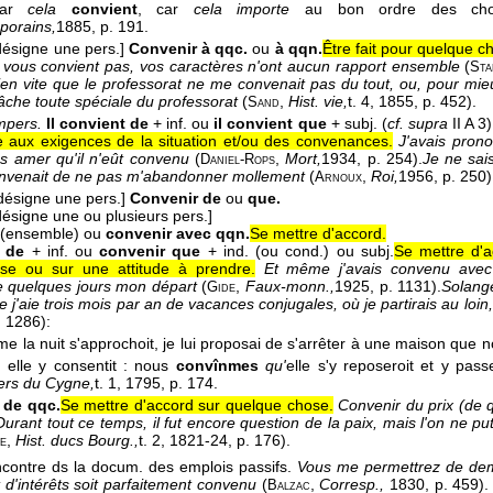
ar
cela
convient
, car
cela importe
au bon ordre des cho
porains,
1885
, p. 191.
 désigne une pers.]
Convenir à qqc.
ou
à qqn.
Être fait pour quelque c
 vous convient pas, vos caractères n'ont aucun rapport ensemble
(
Sta
en vite que le professorat ne me convenait pas du tout, ou, pour mie
tâche toute spéciale du professorat
(
,
Hist. vie,
t. 4
, 1855
, p. 452).
Sand
mpers.
Il convient de
+ inf. ou
il convient que
+ subj. (
cf. supra
II A 3)
 aux exigences de la situation et/ou des convenances.
J'avais pron
us amer qu'il n'eût convenu
(
,
Mort,
1934
, p. 254).
Je ne sai
Daniel-Rops
 convenait de ne pas m'abandonner mollement
(
,
Roi,
1956
, p. 250)
Arnoux
 désigne une pers.]
Convenir de
ou
que.
 désigne une ou plusieurs pers.]
(ensemble) ou
convenir avec qqn.
Se mettre d'accord.
 de
+ inf. ou
convenir que
+ ind. (ou cond.) ou subj.
Se mettre d'a
se ou sur une attitude à prendre.
Et même j'avais convenu avec lu
e quelques jours mon départ
(
,
Faux-monn.,
1925
, p. 1131).
Solang
Gide
 j'aie trois mois par an de vacances conjugales, où je partirais au loi
. 1286):
e la nuit s'approchoit, je lui proposai de s'arrêter à une maison que
t; elle y consentit : nous
convînmes
qu'
elle s'y reposeroit et y passe
ers du Cygne,
t. 1
, 1795
, p. 174.
 de qqc.
Se mettre d'accord sur quelque chose.
Convenir du prix (de 
Durant tout ce temps, il fut encore question de la paix, mais l'on ne p
,
Hist. ducs Bourg.,
t. 2
, 1821-24
, p. 176).
e
contre ds la docum. des emplois passifs.
Vous me permettrez de de
d'intérêts soit parfaitement convenu
(
,
Corresp.,
1830, p. 459)
Balzac