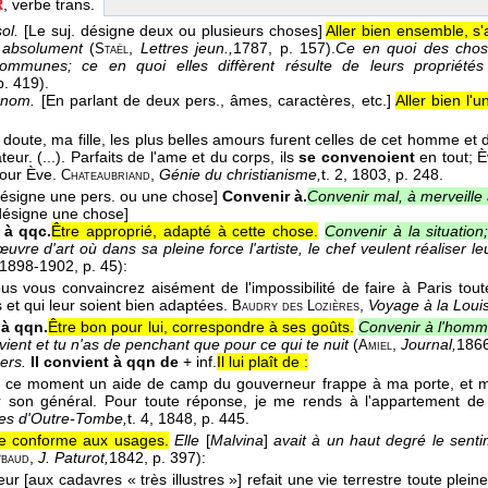
R
, verbe trans.
sol.
[Le suj. désigne deux ou plusieurs choses]
Aller bien ensemble, s'
 absolument
(
,
Lettres jeun.,
1787
, p. 157).
Ce en quoi des chose
Staël
communes; ce en quoi elles diffèrent résulte de leurs propriétés 
p. 419).
onom.
[En parlant de deux pers., âmes, caractères, etc.]
Aller bien l'u
 doute, ma fille, les plus belles amours furent celles de cet homme et 
eur. (...). Parfaits de l'ame et du corps, ils
se convenoient
en tout; È
our Ève.
,
Génie du christianisme,
t. 2
, 1803
, p. 248.
Chateaubriand
 désigne une pers. ou une chose]
Convenir à.
Convenir mal, à merveille 
 désigne une chose]
 à qqc.
Être approprié, adapté à cette chose.
Convenir à la situation
œuvre d'art où dans sa pleine force l'artiste, le chef veulent réaliser le
 1898-1902
, p. 45):
vous vous convaincrez aisément de l'impossibilité de faire à Paris tout
s et qui leur soient bien adaptées.
,
Voyage à la Loui
Baudry des Lozières
à qqn.
Être bon pour lui, correspondre à ses goûts.
Convenir à l'homm
vient et tu n'as de penchant que pour ce qui te nuit
(
,
Journal,
186
Amiel
ers.
Il convient à qqn de
+ inf.
Il lui plaît de :
 ce moment un aide de camp du gouverneur frappe à ma porte, et 
r son général. Pour toute réponse, je me rends à l'appartement de
es d'Outre-Tombe,
t. 4
, 1848
, p. 445.
re conforme aux usages.
Elle
[
Malvina
]
avait à un haut degré le senti
,
J. Paturot,
1842
, p. 397):
ybaud
l leur [aux cadavres « très illustres »] refait une vie terrestre toute ple