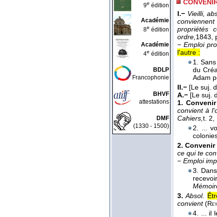
CONVENI
e
9
édition
I.−
Vieilli, ab
Académie
conviennent
e
propriétés 
8
édition
ordre,
1843
, 
−
Emploi pr
Académie
l'autre :
e
4
édition
1. Sans
du Créat
BDLP
Adam p
Francophonie
II.−
[Le suj.
BHVF
A.−
[Le suj.
attestations
1.
Convenir
convient à l'
Cahiers,
t. 2
,
DMF
(1330 - 1500)
2. ... 
colonie
2.
Convenir 
ce qui te con
−
Emploi imp
3. Dans
recevoi
Mémoir
3.
Absol.
Êt
convient
(
Re
4. ... i