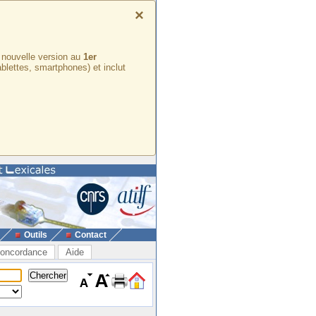
×
e nouvelle version au
1er
ablettes, smartphones) et inclut
Outils
Contact
oncordance
Aide