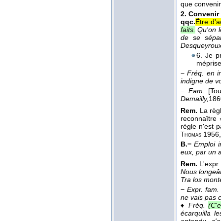
que convenir n
2.
Convenir
qqc.
Être d'
faits.
Qu'on l
de se sépar
Desqueyroux
6. Je p
mépris
−
Fréq. en i
indigne de v
−
Fam.
[Tou
Demailly,
186
Rem.
La règl
reconnaître 
règle n'est 
1956
Thomas
B.−
Emploi i
eux, par un a
Rem.
L'expr.
Nous longeâm
Tra los mont
−
Expr. fam.
ne vais pas 
♦
Fréq.
(C'
écarquilla le