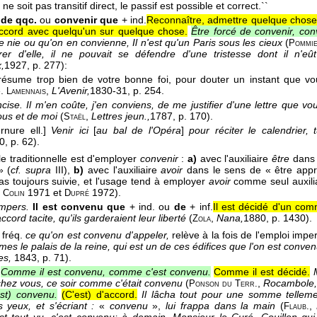
e soit pas transitif direct, le passif est possible et correct.``
 de qqc.
ou
convenir que
+ ind.
Reconnaître, admettre quelque chose
accord avec quelqu'un sur quelque chose.
Être forcé de convenir, con
e nie ou qu'on en convienne, Il n'est qu'un Paris sous les cieux
(
Pommi
er d'elle, il ne pouvait se défendre d'une tristesse dont il n'
,
1927
, p. 277):
résume trop bien de votre bonne foi, pour douter un instant que vo
e.
,
L'Avenir,
1830-31
, p. 254.
Lamennais
ncise.
Il m'en coûte, j'en conviens, de me justifier d'une lettre que 
ous et de moi
(
,
Lettres jeun.,
1787
, p. 170).
Staël
rnure ell.]
Venir ici
[
au bal de l'Opéra
]
pour réciter le calendrier, 
0
, p. 62).
e traditionnelle est d'employer
convenir
:
a)
avec l'auxiliaire
être
dans 
» (
cf. supra
III),
b)
avec l'auxiliaire
avoir
dans le sens de « être appr
pas toujours suivie, et l'usage tend à employer
avoir
comme seul auxilia
,
1971 et
1972).
Colin
Dupré
mpers.
Il est convenu que
+ ind. ou
de
+ inf.
Il est décidé d'un co
ccord tacite, qu'ils garderaient leur liberté
(
,
Nana,
1880
, p. 1430).
Zola
 fréq.
ce qu'on est convenu d'appeler,
relève à la fois de l'emploi impe
es le palais de la reine, qui est un de ces édifices que l'on est conve
es,
1843, p. 71).
Comme il est convenu, comme c'est convenu.
Comme il est décidé.
chez vous, ce soir comme c'était convenu
(
,
Rocambole,
Ponson du Terr.
est) convenu.
(C'est) d'accord.
Il lâcha tout pour une somme telleme
s yeux, et s'écriant :
«
convenu
»,
lui frappa dans la main
(
,
Flaub.