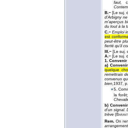
faut,
c
Contem
B.−
[Le suj.
d'Arbigny ne
m'aperçus bi
du tout à la 
C.−
Emploi i
est conforme
peut-être pl
fierté qu'il
III.−
[Le suj.
A.−
[Le suj.
1.
Convenir
a)
Convenir
quelque cho
remettrais d
convenus que
bien,
1937
, p
5. Comm
la forê
Chevali
b)
Convenir
d'un signal. 
trève
(
Barant
Rem.
On ren
arrangement 