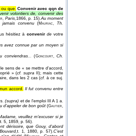
 ou que.
Convenir avec qqn de
venir volontiers de, convenir des
,
Paris,
1866
, p. 15).
Au moment
er
eût jamais convenu
(
,
Th.
Mauriac
us hésitiez à
convenir
de
votre
vous avez connue par un moyen si
tu conviendras...
(
,
Ch.
Goncourt
le sens de « se mettre d'accord,
oprié » (
cf. supra
II); mais cette
ire, dans les 2 cas (
cf.
à ce suj.
mmun accord.
Il fut convenu entre
rs.
(supra)
et de l'emploi III A 1 a.
nu d'appeler de bon goût
(
,
Gautier
Madame, veuillez m'excuser si je
t. 5
, 1859
, p. 56).
nt dérisoire, que Gouy, d'abord
Bouvard,
t. 1
, 1880
, p. 57).
C'est