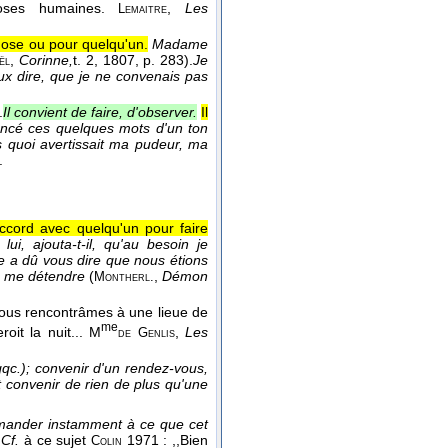
ses humaines.
,
Les
Lemaitre
hose ou pour quelqu'un.
Madame
,
Corinne,
t. 2
, 1807
, p. 283).
Je
ël
ux dire, que je ne convenais pas
.
Il convient de faire, d'observer.
Il
oncé ces quelques mots d'un ton
s quoi avertissait ma pudeur, ma
.
ccord avec quelqu'un pour faire
i, ajouta-t-il, qu'au besoin je
e a dû vous dire que nous étions
n, me détendre
(
,
Démon
Montherl.
 nous rencontrâmes à une lieue de
me
roit la nuit...
M
,
Les
de Genlis
qqc.); convenir d'un rendez-vous,
ut convenir de rien de plus qu'une
mander instamment à ce que cet
.
Cf.
à ce sujet
1971 : ,,Bien
Colin