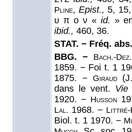
,
Epist.,
5, 15,
Pline
υ π ο ν «
id.
» em
ibid.,
460, 36.
STAT. − Fréq. abs. l
BBG. −
Bach.-Dez.
1859. − Foi t. 1 1
1875. −
(J
Giraud
dans le vent.
Vie
1920. −
19
Husson
1968. −
Lal.
Littré
Biol. t. 1 1970. −
Mi
Sc. soc. 1
Mucch.