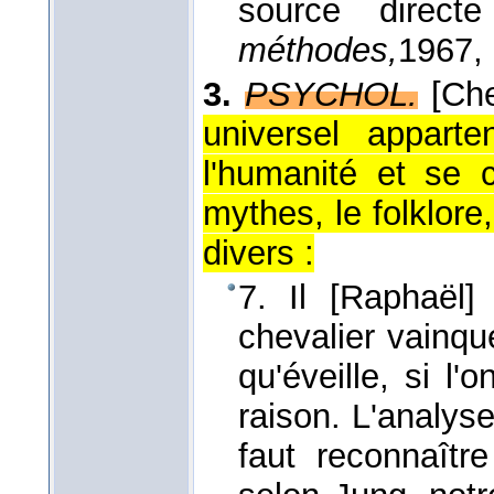
source direct
méthodes,
1967
,
3.
PSYCHOL.
[Ch
universel apparte
l'humanité et se 
mythes, le folklore,
divers :
7. Il [Raphaël
chevalier vainq
qu'éveille, si l
raison. L'analys
faut reconnaît