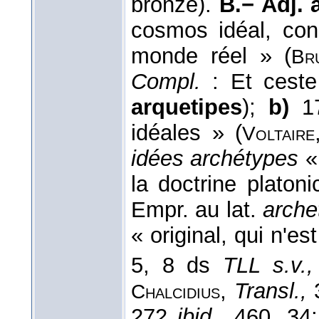
bronze).
B.− Adj. 
cosmos idéal, cons
monde réel » (
Br
Compl.
: Et ceste
arquetipes
);
b)
1
idéales » (
Voltaire
idées archétypes
«
la doctrine platoni
Empr. au lat.
arche
« original, qui n'e
5, 8 ds
TLL s.v.,
,
Transl.,
Chalcidius
272
ibid.,
460, 34;