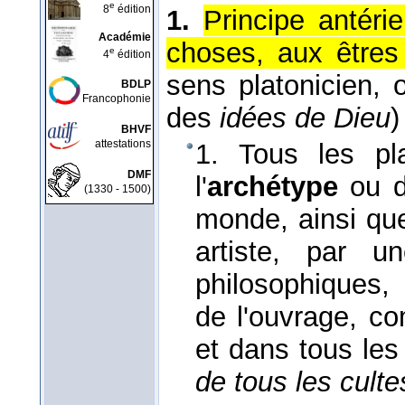
e
8
édition
1.
Principe antéri
Académie
choses, aux êtres 
e
4
édition
sens platonicien,
BDLP
Francophonie
des
idées de Dieu
)
BHVF
attestations
1. Tous les pla
DMF
l'
archétype
ou 
(1330 - 1500)
monde, ainsi que
artiste, par 
philosophiques, 
de l'ouvrage, c
et dans tous les
de tous les culte