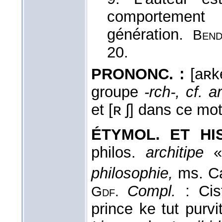
comportement
génération.
Bend
20.
PRONONC. :
[aʀke
groupe
-rch-, cf. 
et [ʀ ʃ] dans ce mo
ÉTYMOL. ET HIS
philos.
architipe
« 
philosophie,
ms. Cam
Compl.
: Cis
Gdf.
prince ke tut purv