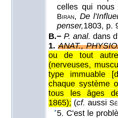
celles qui nous 
,
De l'Influ
Biran
penser,
1803
, p. 
B.−
P. anal.
dans d
1.
ANAT., PHYSIO
ou de tout autre
(nerveuses, muscu
type immuable [d
chaque système of
tous les âges de
1865
);
(
cf.
aussi
Sé
5. C'est le prob