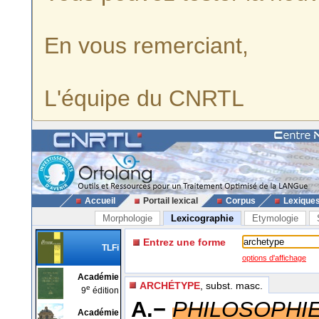
En vous remerciant,
L'équipe du CNRTL
Accueil
Portail lexical
Corpus
Lexique
Morphologie
Lexicographie
Etymologie
Entrez une forme
TLFi
options d'affichage
Académie
ARCHÉTYPE
, subst. masc.
e
9
édition
A.−
PHILOSOPHI
Académie