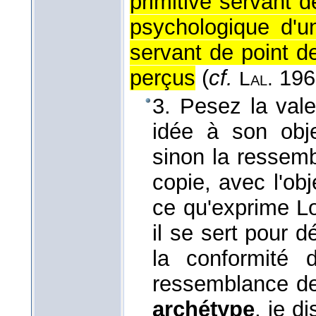
primitive servant d
psychologique d'
servant de point d
perçus
(
cf.
1968
Lal.
3. Pesez la vale
idée à son obje
sinon la ressem
copie, avec l'obj
ce qu'exprime Lo
il se sert pour d
la conformité d
ressemblance de 
archétype
, je d