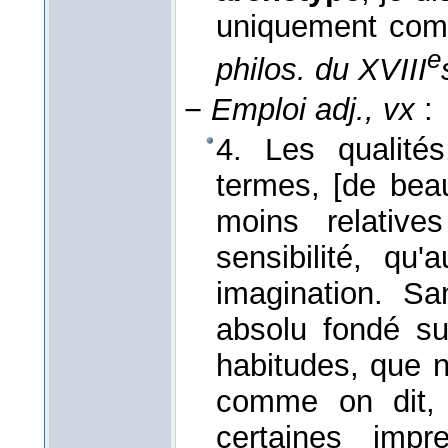
uniquement co
e
philos. du XVIII
−
Emploi adj., vx
:
4. Les qualité
termes, [de beau
moins relative
sensibilité, qu
imagination. S
absolu fondé su
habitudes, que 
comme on dit
certaines impr