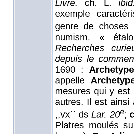
Livre,
ch. L.
ibid
exemple caractér
genre de choses
numism. « étal
Recherches curi
depuis le commen
1690 :
Archetype
appelle
Archetyp
mesures qui y est 
autres. Il est ainsi
e
,,vx`` ds
Lar. 20
;
c
Platres moulés su