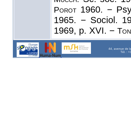
1960. − Psy
Porot
1965. − Sociol. 
1969, p. XVI. −
Ton
44, avenue de l
Tél. : 