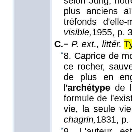
selon Jung, notr
plus anciens a
tréfonds d'ell
visible,
1955
, p. 
C.−
P. ext., littér.
T
8. Caprice de mo
ce rocher, sauve
de plus en eng
l'
archétype
de l
formule de l'exi
vie, la seule vie
chagrin,
1831
, p.
9. L'auteur e