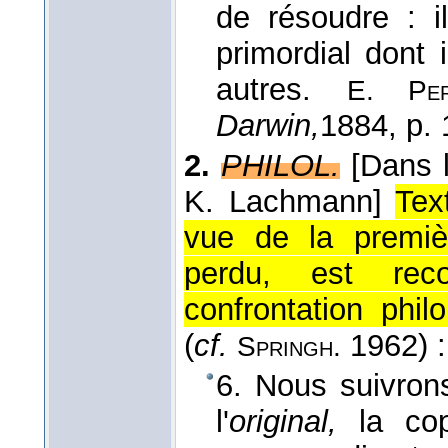
de résoudre : i
primordial dont 
autres.
E. Per
Darwin,
1884
, p.
2.
PHILOL.
[Dans 
K. Lachmann]
Tex
vue de la premièr
perdu, est rec
confrontation phi
(
cf.
1962) :
Springh.
6. Nous suivrons
l'
original,
la cop