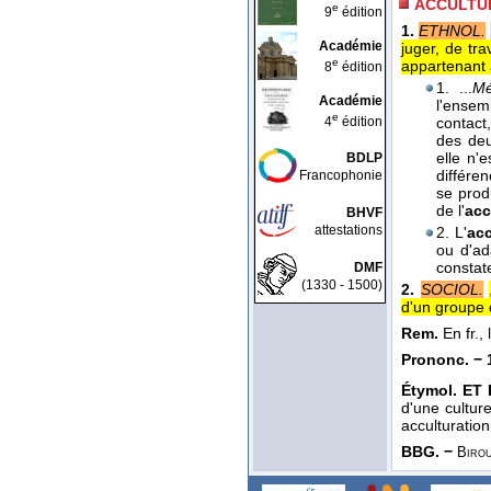
ACCULTU
e
9
édition
1.
ETHNOL.
Académie
juger, de tr
e
appartenant à
8
édition
1. ...
Mé
Académie
l'ensem
e
4
édition
contact
des deu
elle n'
BDLP
différe
Francophonie
se prod
de l'
acc
BHVF
attestations
2. L'
acc
ou d'ad
constate
DMF
(1330 - 1500)
2.
SOCIOL.
d'un groupe d
Rem.
En fr., 
Prononc. − 
Étymol. ET 
d'une cultur
acculturatio
BBG. −
Biro