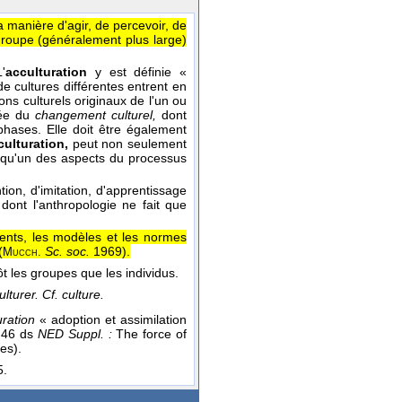
a manière d'agir, de percevoir, de
 groupe (généralement plus large)
'
acculturation
y est définie «
 cultures différentes entrent en
ns culturels originaux de l'un ou
uée du
changement culturel,
dont
hases. Elle doit être également
culturation,
peut non seulement
e qu'un des aspects du processus
ion, d'imitation, d'apprentissage
 dont l'anthropologie ne fait que
ents, les modèles et les normes
(
Sc. soc.
1969
).
Mucch.
tôt les groupes que les individus.
ulturer. Cf. culture.
uration
« adoption et assimilation
] 46 ds
NED Suppl. :
The force of
es).
.