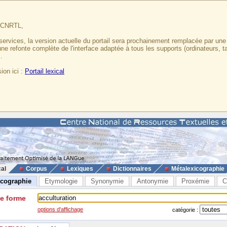
u CNRTL,
services, la version actuelle du portail sera prochainement remplacée par un
 une refonte complète de l'interface adaptée à tous les supports (ordinateurs, t
.
ion ici :
Portail lexical
cal
Corpus
Lexiques
Dictionnaires
Métalexicographie
icographie
Etymologie
Synonymie
Antonymie
Proxémie
C
ne forme
options d'affichage
catégorie :