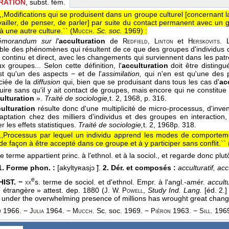
RATION
, subst. fém.
,,Modifications qui se produisent dans un groupe culturel [concernant l
availler, de penser, de parler] par suite du contact permanent avec un
 une autre culture.`` (
Sc. soc.
1969
) :
Mucch.
morandum sur l'
acculturation
de
et
L
Redfield, Linton
Herskovits.
ble des phénomènes qui résultent de ce que des groupes d'individus de
, continu et direct, avec les changements qui surviennent dans les patro
x groupes... Selon cette définition, l'
acculturation
doit être disting
est qu'un des aspects − et de l'
assimilation,
qui n'en est qu'une des p
nciée de la
diffusion
qui, bien que se produisant dans tous les cas d'
ac
uire sans qu'il y ait contact de groupes, mais encore qui ne constitu
ulturation
».
Traité de sociologie,
t. 2
, 1968
, p. 316.
ulturation
résulte donc d'une multiplicité de micro-processus, d'invent
aptation chez des milliers d'individus et des groupes en interaction,
r les effets statistiques.
Traité de sociologie,
t. 2
, 1968
p. 318.
,,Processus par lequel un individu apprend les modes de comportem
e façon à être accepté dans ce groupe et à y participer sans conflit.`` 
le terme appartient princ. à l'ethnol. et à la sociol., et regarde donc plu
1. Forme phon. :
[akyltyʀasjɔ ̃].
2. Dér. et composés :
acculturatif, acc
e
HIST. −
s. terme de sociol. et d'ethnol. Empr. à l'angl.-amér.
accult
xx
e étrangère » attest. dep. 1880 (
,
Study Ind. Lang.
[éd. 2.
J. W. Powell
n under the overwhelming presence of millions has wrought great chang
1966. −
1964. −
Sc. soc. 1969. −
1963. −
1965
u
Julia
Mucch.
Piéron
Sill.