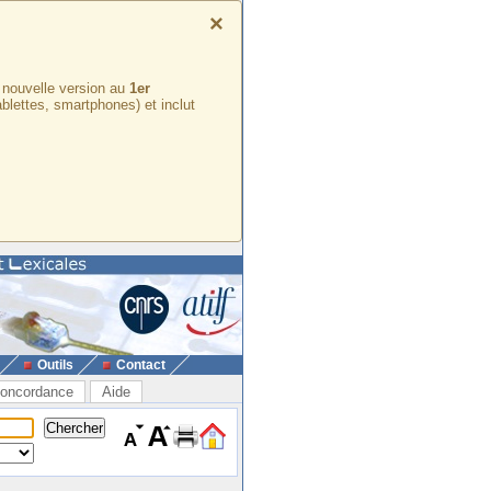
×
e nouvelle version au
1er
ablettes, smartphones) et inclut
Outils
Contact
oncordance
Aide