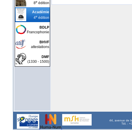
e
8
édition
Académie
e
4
édition
BDLP
Francophonie
BHVF
attestations
DMF
(1330 - 1500)
44, avenue de l
Tél. : 