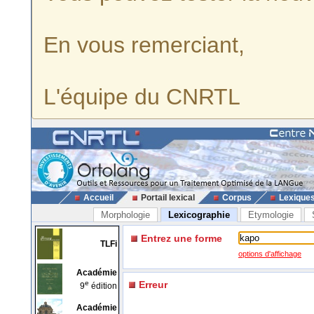
En vous remerciant,
L'équipe du CNRTL
Accueil
Portail lexical
Corpus
Lexique
Morphologie
Lexicographie
Etymologie
Entrez une forme
TLFi
options d'affichage
Académie
e
Erreur
9
édition
Académie