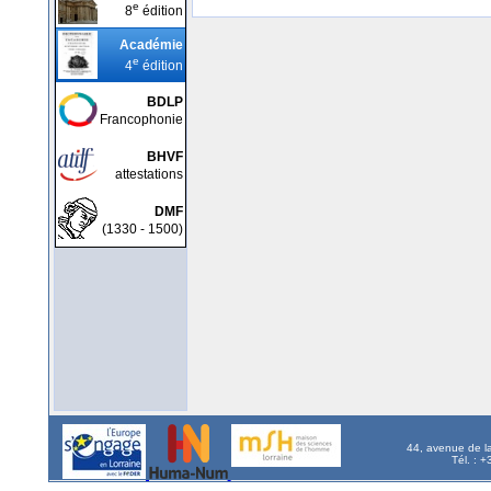
e
8
édition
Académie
e
4
édition
BDLP
Francophonie
BHVF
attestations
DMF
(1330 - 1500)
44, avenue de l
Tél. : 