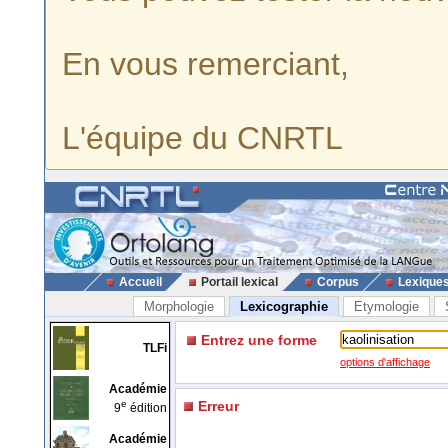
En vous remerciant,
L'équipe du CNRTL
Accueil
Portail lexical
Corpus
Lexique
Morphologie
Lexicographie
Etymologie
Entrez une forme
TLFi
options d'affichage
Académie
e
Erreur
9
édition
Académie