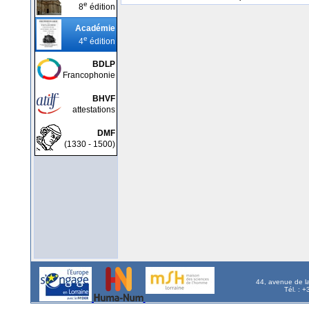
e
8
édition
Académie
e
4
édition
BDLP
Francophonie
BHVF
attestations
DMF
(1330 - 1500)
44, avenue de l
Tél. : 