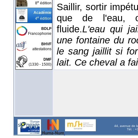
e
8
édition
Saillir, sortir imp
Académie
que de l'eau, 
e
4
édition
fluide.
L'eau qui jai
BDLP
Francophonie
une fontaine du ro
BHVF
le sang jaillit si fo
attestations
lait. Ce cheval a fai
DMF
(1330 - 1500)
44, avenue de l
Tél. : 