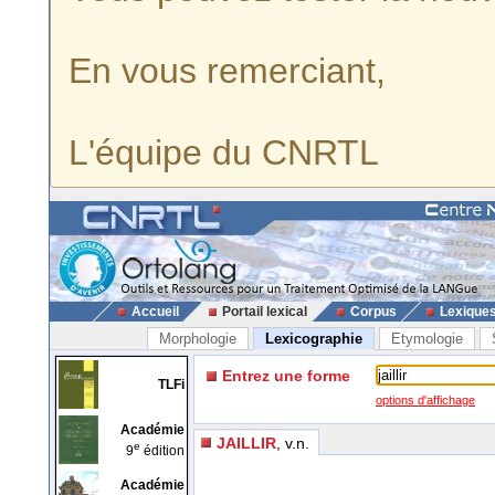
En vous remerciant,
L'équipe du CNRTL
Accueil
Portail lexical
Corpus
Lexique
Morphologie
Lexicographie
Etymologie
Entrez une forme
TLFi
options d'affichage
Académie
JAILLIR
, v.n.
e
9
édition
Académie