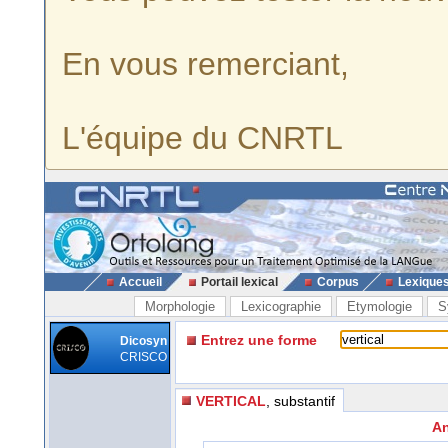
En vous remerciant,
L'équipe du CNRTL
Accueil
Portail lexical
Corpus
Lexique
Morphologie
Lexicographie
Etymologie
S
Entrez une forme
Dicosyn
CRISCO
VERTICAL
, substantif
An