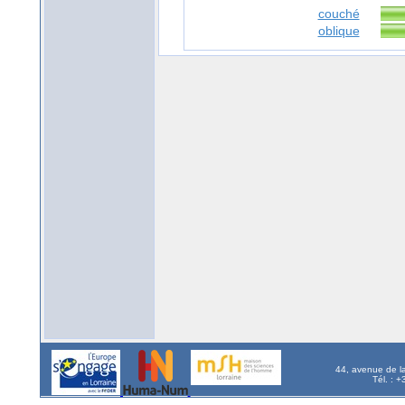
couché
oblique
44, avenue de l
Tél. : 