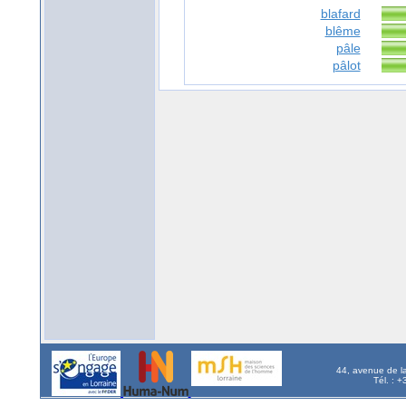
blafard
blême
pâle
pâlot
44, avenue de l
Tél. : 