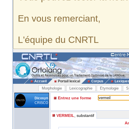
En vous remerciant,
L'équipe du CNRTL
Accueil
Portail lexical
Corpus
Lexique
Morphologie
Lexicographie
Etymologie
S
Entrez une forme
Dicosyn
CRISCO
VERMEIL
, substantif
An