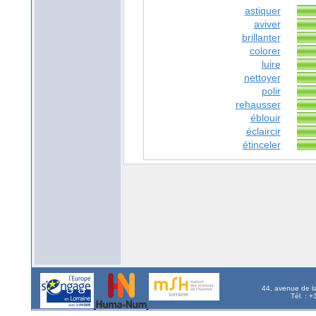
astiquer
aviver
brillanter
colorer
luire
nettoyer
polir
rehausser
éblouir
éclaircir
étinceler
44, avenue de l
Tél. : 