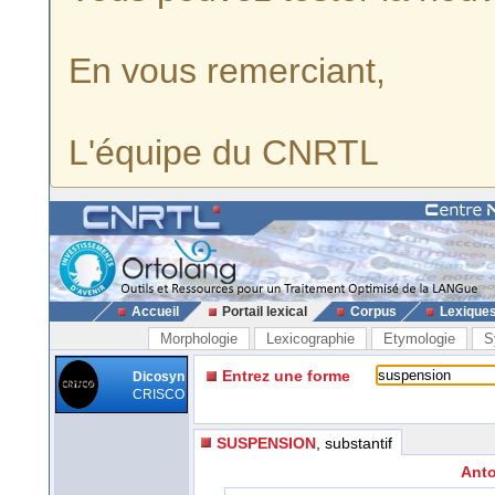
En vous remerciant,
L'équipe du CNRTL
Accueil
Portail lexical
Corpus
Lexique
Morphologie
Lexicographie
Etymologie
S
Entrez une forme
Dicosyn
CRISCO
SUSPENSION
, substantif
Anto