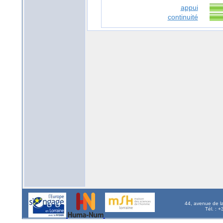
appui
continuité
44, avenue de l
Tél. : 