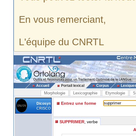
En vous remerciant,
L'équipe du CNRTL
Accueil
Portail lexical
Corpus
Lexique
Morphologie
Lexicographie
Etymologie
S
Entrez une forme
Dicosyn
CRISCO
SUPPRIMER
, verbe
A