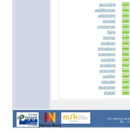
accroître
additionner
adjoindre
ajouter
conserver
faire
former
instituer
introduire
maintenir
montrer
produire
proroger
publier
rajouter
épargner
établir
44, avenue de l
Tél. : 