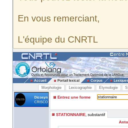
En vous remerciant,
L'équipe du CNRTL
Accueil
Portail lexical
Corpus
Lexique
Morphologie
Lexicographie
Etymologie
S
Entrez une forme
Dicosyn
CRISCO
STATIONNAIRE
, substantif
Anto