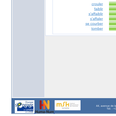
crouler
faiblir
s'affaiblir
s'affaler
se courber
tomber
44, avenue de l
Tél. : 