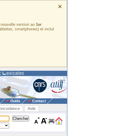
×
e nouvelle version au
1er
ablettes, smartphones) et inclut
Outils
Contact
oncordance
Aide