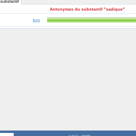
 substantif
Antonymes du substantif "sadique"
bon