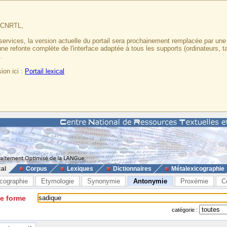
u CNRTL,
services, la version actuelle du portail sera prochainement remplacée par un
 une refonte complète de l'interface adaptée à tous les supports (ordinateurs, t
.
ion ici :
Portail lexical
cal
Corpus
Lexiques
Dictionnaires
Métalexicographie
cographie
Etymologie
Synonymie
Antonymie
Proxémie
C
ne forme
catégorie :